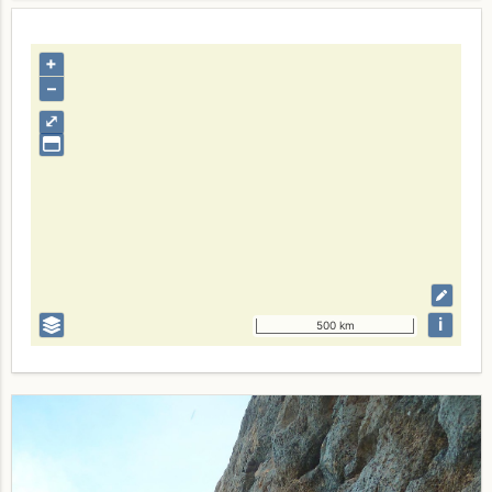
+
–
⤢
i
500 km