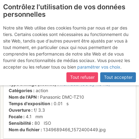
Contrôlez l'utilisation de vos données
fr
personnelles
PH dans L5, pas si facile
Notre site Web utilise des cookies fournis par nous et par des
tiers. Certains cookies sont nécessaires au fonctionnement du
que ça
site Web, tandis que d'autres peuvent être ajustés par vous à
tout moment, en particulier ceux qui nous permettent de
comprendre les performances de notre site Web et de vous
fournir des fonctionnalités de médias sociaux. Vous pouvez les
Activités
accepter ou les refuser tous ou bien
paramétrer vos choix
.
Date/heure
3 oct. 2012 18:31
Tout refuser
Tout accepter
Contributeur
FMJ
Type d'image (licence)
individuel (CC by-nc-nd)
Catégories
action
Nom de l'APN
Panasonic DMC-TZ10
Temps d'exposition
0.01
s
Ouverture
f/
3.3
Focale
4.1
mm
Sensibilité
80
ISO
Nom du fichier
1349689466_1572400449.jpg