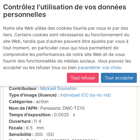
Contrôlez l'utilisation de vos données
fr
personnelles
L2 des gouttes d'eau un
Notre site Web utilise des cookies fournis par nous et par des
tiers. Certains cookies sont nécessaires au fonctionnement du
poil agressives pour nos
site Web, tandis que d'autres peuvent être ajustés par vous à
doigts bien rabotés !
tout moment, en particulier ceux qui nous permettent de
comprendre les performances de notre site Web et de vous
fournir des fonctionnalités de médias sociaux. Vous pouvez les
accepter ou les refuser tous ou bien
paramétrer vos choix
.
Activités
Tout refuser
Tout accepter
Date/heure
7 oct. 2012 09:23
Contributeur
Mickaël Souveton
Type d'image (licence)
individuel (CC by-nc-nd)
Catégories
action
Nom de l'APN
Panasonic DMC-TZ10
Temps d'exposition
0.0025
s
Ouverture
f/
4
Focale
6.5
mm
Sensibilité
200
ISO