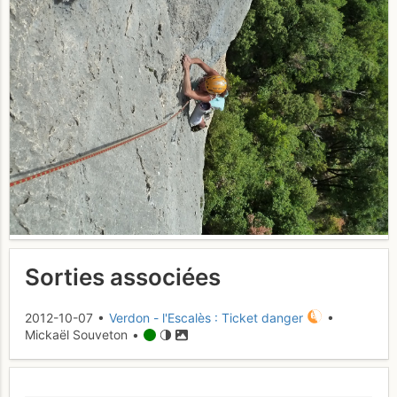
Sorties associées
2012-10-07 •
Verdon - l'Escalès : Ticket danger
•
Mickaël Souveton •