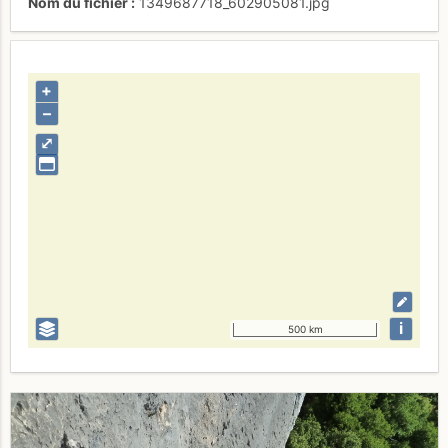
Nom du fichier
1349687718_602905081.jpg
+
–
⤢
i
500 km