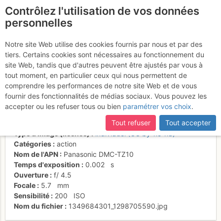
Contrôlez l'utilisation de vos données
fr
personnelles
Suite à une récente et importante mise à jour du site,
si
Du gris technique à
certaines pages ne sont plus accessibles, manquantes ou
Notre site Web utilise des cookies fournis par nous et par des
incomplètes, déconnectez-vous puis reconnectez-vous à votre
tiers. Certains cookies sont nécessaires au fonctionnement du
perte de vue.
compte sur le site.
site Web, tandis que d'autres peuvent être ajustés par vous à
tout moment, en particulier ceux qui nous permettent de
comprendre les performances de notre site Web et de vous
fournir des fonctionnalités de médias sociaux. Vous pouvez les
Activités
accepter ou les refuser tous ou bien
paramétrer vos choix
.
Date/heure
5 oct. 2012 15:06
Tout refuser
Tout accepter
Contributeur
Mickaël Souveton
Type d'image (licence)
individuel (CC by-nc-nd)
Catégories
action
Nom de l'APN
Panasonic DMC-TZ10
Temps d'exposition
0.002
s
Ouverture
f/
4.5
Focale
5.7
mm
Sensibilité
200
ISO
Nom du fichier
1349684301_1298705590.jpg