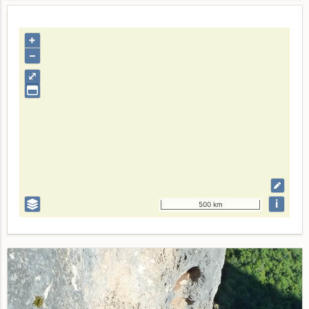
+
–
⤢
i
500 km