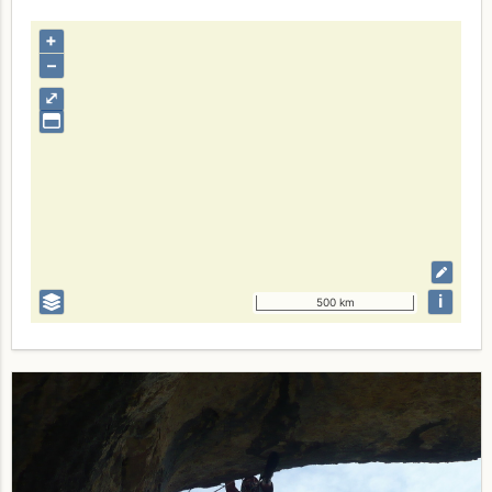
+
–
⤢
i
500 km