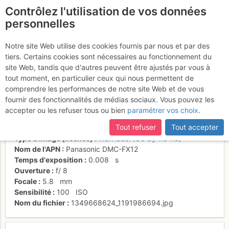
Contrôlez l'utilisation de vos données
fr
personnelles
Un beau 6a bien
Notre site Web utilise des cookies fournis par nous et par des
tiers. Certains cookies sont nécessaires au fonctionnement du
tranquille comme on aime
site Web, tandis que d'autres peuvent être ajustés par vous à
tout moment, en particulier ceux qui nous permettent de
comprendre les performances de notre site Web et de vous
fournir des fonctionnalités de médias sociaux. Vous pouvez les
Activités
accepter ou les refuser tous ou bien
paramétrer vos choix
.
Date/heure
8 oct. 2012 13:43
Tout refuser
Tout accepter
Contributeur
Olive 65.
Type d'image (licence)
individuel (CC by-nc-nd)
Nom de l'APN
Panasonic DMC-FX12
Temps d'exposition
0.008
s
Ouverture
f/
8
Focale
5.8
mm
Sensibilité
100
ISO
Nom du fichier
1349668624_1191986694.jpg