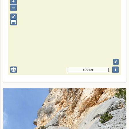
+
–
⤢
i
500 km