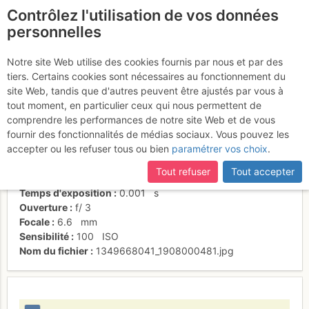
Contrôlez l'utilisation de vos données
fr
personnelles
Dans L2
Notre site Web utilise des cookies fournis par nous et par des
tiers. Certains cookies sont nécessaires au fonctionnement du
site Web, tandis que d'autres peuvent être ajustés par vous à
tout moment, en particulier ceux qui nous permettent de
Activités
comprendre les performances de notre site Web et de vous
fournir des fonctionnalités de médias sociaux. Vous pouvez les
Date/heure
8 oct. 2012 09:16
accepter ou les refuser tous ou bien
paramétrer vos choix
.
Contributeur
Olive 65.
Type d'image (licence)
individuel (CC by-nc-nd)
Tout refuser
Tout accepter
Nom de l'APN
Panasonic DMC-FX12
Temps d'exposition
0.001
s
Ouverture
f/
3
Focale
6.6
mm
Sensibilité
100
ISO
Nom du fichier
1349668041_1908000481.jpg