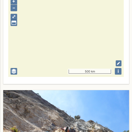
+
–
⤢
i
500 km