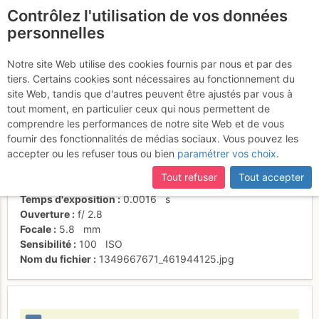
Contrôlez l'utilisation de vos données
fr
personnelles
Et L5 pour sortir
Notre site Web utilise des cookies fournis par nous et par des
tiers. Certains cookies sont nécessaires au fonctionnement du
site Web, tandis que d'autres peuvent être ajustés par vous à
tout moment, en particulier ceux qui nous permettent de
Activités
comprendre les performances de notre site Web et de vous
fournir des fonctionnalités de médias sociaux. Vous pouvez les
Date/heure
7 oct. 2012 13:32
accepter ou les refuser tous ou bien
paramétrer vos choix
.
Contributeur
Olive 65.
Type d'image (licence)
individuel (CC by-nc-nd)
Tout refuser
Tout accepter
Nom de l'APN
Panasonic DMC-FX12
Temps d'exposition
0.0016
s
Ouverture
f/
2.8
Focale
5.8
mm
Sensibilité
100
ISO
Nom du fichier
1349667671_461944125.jpg