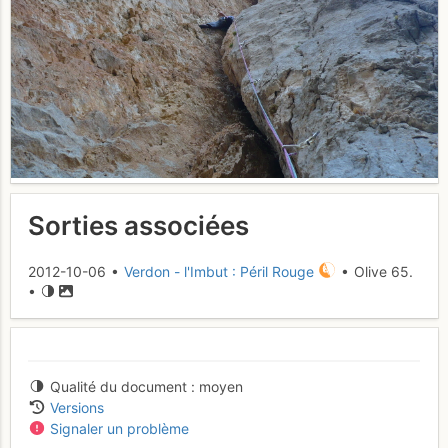
Sorties associées
2012-10-06 •
Verdon - l'Imbut : Péril Rouge
• Olive 65.
•
Qualité du document
moyen
Versions
Signaler un problème