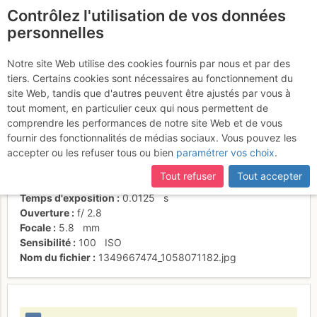
Contrôlez l'utilisation de vos données
fr
personnelles
La renfougne de L2
Notre site Web utilise des cookies fournis par nous et par des
tiers. Certains cookies sont nécessaires au fonctionnement du
site Web, tandis que d'autres peuvent être ajustés par vous à
tout moment, en particulier ceux qui nous permettent de
Activités
comprendre les performances de notre site Web et de vous
fournir des fonctionnalités de médias sociaux. Vous pouvez les
Date/heure
7 oct. 2012 11:34
accepter ou les refuser tous ou bien
paramétrer vos choix
.
Contributeur
Olive 65.
Type d'image (licence)
individuel (CC by-nc-nd)
Tout refuser
Tout accepter
Nom de l'APN
Panasonic DMC-FX12
Temps d'exposition
0.0125
s
Ouverture
f/
2.8
Focale
5.8
mm
Sensibilité
100
ISO
Nom du fichier
1349667474_1058071182.jpg