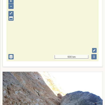
+
–
⤢
i
500 km