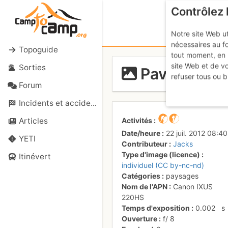
Contrôlez 
Notre site Web ut
nécessaires au f
Topoguide
tout moment, en 
site Web et de v
Sorties
Pave, Gaspar
refuser tous ou b
Forum
Incidents et accidents
Activités
Articles
Date/heure
22 juil. 2012 08:40
YETI
Contributeur
Jacks
Type d'image (licence)
Itinévert
individuel (CC by-nc-nd)
Catégories
paysages
Nom de l'APN
Canon IXUS
220HS
Temps d'exposition
0.002
s
Ouverture
f/
8