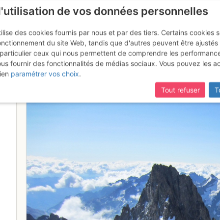
l'utilisation de vos données personnelles
ilise des cookies fournis par nous et par des tiers. Certains cookies 
onctionnement du site Web, tandis que d'autres peuvent être ajustés
particulier ceux qui nous permettent de comprendre les performanc
ous fournir des fonctionnalités de médias sociaux. Vous pouvez les a
t et Barre des Ecrins depuis la
ien
paramétrer vos choix
.
Tout refuser
T