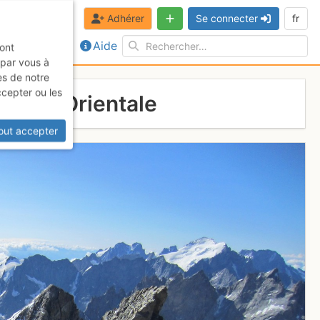
Adhérer
Se connecter
fr
Aide
sont
 par vous à
es de notre
ccepter ou les
 Meije Orientale
out accepter