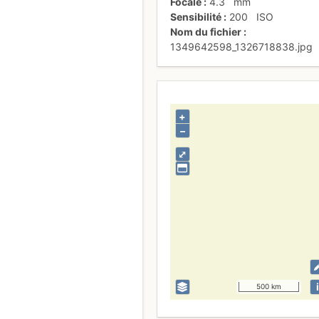
Focale
4.3
mm
Sensibilité
200
ISO
Nom du fichier
1349642598_1326718838.jpg
+
–
⤢
i
500 km