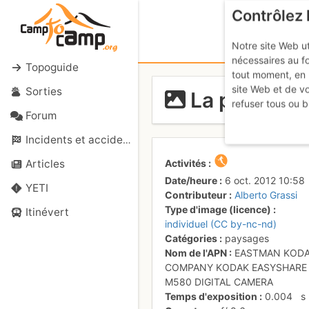
Contrôlez 
Notre site Web ut
nécessaires au f
Topoguide
tout moment, en 
site Web et de v
Sorties
La pala dall'
refuser tous ou b
Forum
Incidents et accidents
Activités
Articles
Date/heure
6 oct. 2012 10:58
YETI
Contributeur
Alberto Grassi
Type d'image (licence)
Itinévert
individuel (CC by-nc-nd)
Catégories
paysages
Nom de l'APN
EASTMAN KOD
COMPANY KODAK EASYSHARE
M580 DIGITAL CAMERA
Temps d'exposition
0.004
s