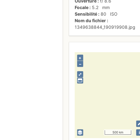
Ouverture
f/
8.6
Focale
5.2
mm
Sensibilité
80
ISO
Nom du fichier
1349638844_190919908.jpg
+
–
⤢
i
500 km