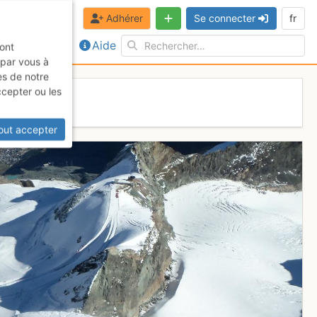
Adhérer
Se connecter
fr
Aide
sont
 par vous à
es de notre
ccepter ou les
out accepter