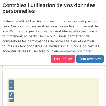
Contrôlez l'utilisation de vos données
fr
personnelles
Passaggi attrezzati
Notre site Web utilise des cookies fournis par nous et par des
tiers. Certains cookies sont nécessaires au fonctionnement du
site Web, tandis que d'autres peuvent être ajustés par vous à
tout moment, en particulier ceux qui nous permettent de
Activités
comprendre les performances de notre site Web et de vous
fournir des fonctionnalités de médias sociaux. Vous pouvez les
Contributeur
Roberto Pozzoli
accepter ou les refuser tous ou bien
paramétrer vos choix
.
Type d'image (licence)
individuel (CC by-nc-nd)
Catégories
détail
Tout refuser
Tout accepter
Nom du fichier
1349632106_286721915.jpg
+
–
⤢