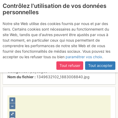
Contrôlez l'utilisation de vos données
fr
personnelles
Bernina-Scerscen-
Notre site Web utilise des cookies fournis par nous et par des
tiers. Certains cookies sont nécessaires au fonctionnement du
Roseg
site Web, tandis que d'autres peuvent être ajustés par vous à
tout moment, en particulier ceux qui nous permettent de
comprendre les performances de notre site Web et de vous
fournir des fonctionnalités de médias sociaux. Vous pouvez les
Activités
accepter ou les refuser tous ou bien
paramétrer vos choix
.
Contributeur
Roberto Pozzoli
Tout refuser
Tout accepter
Type d'image (licence)
individuel (CC by-nc-nd)
Catégories
paysages
Nom du fichier
1349632102_1883008840.jpg
+
–
⤢