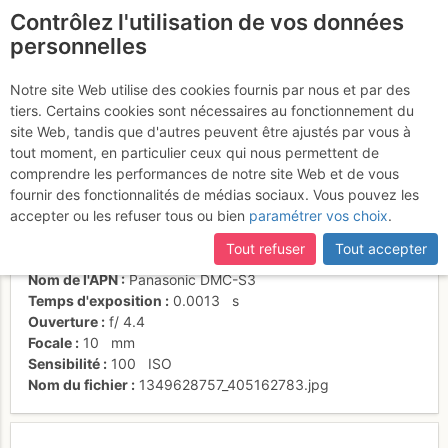
Contrôlez l'utilisation de vos données
fr
personnelles
Dernières pentes
Notre site Web utilise des cookies fournis par nous et par des
tiers. Certains cookies sont nécessaires au fonctionnement du
site Web, tandis que d'autres peuvent être ajustés par vous à
tout moment, en particulier ceux qui nous permettent de
Activités
comprendre les performances de notre site Web et de vous
fournir des fonctionnalités de médias sociaux. Vous pouvez les
Date/heure
6 oct. 2012 13:13
accepter ou les refuser tous ou bien
paramétrer vos choix
.
Contributeur
Franck S
Type d'image (licence)
individuel (CC by-nc-nd)
Tout refuser
Tout accepter
Catégories
détail
Nom de l'APN
Panasonic DMC-S3
Temps d'exposition
0.0013
s
Ouverture
f/
4.4
Focale
10
mm
Sensibilité
100
ISO
Nom du fichier
1349628757_405162783.jpg