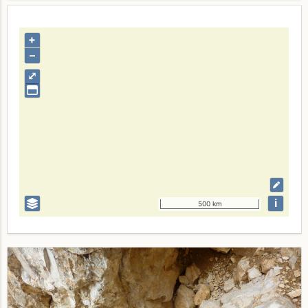
+
–
⤢
i
500 km