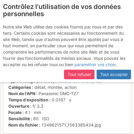
Contrôlez l'utilisation de vos données
fr
personnelles
Obiou, chatières
Notre site Web utilise des cookies fournis par nous et par des
tiers. Certains cookies sont nécessaires au fonctionnement du
supérieures : 1ère chatière
site Web, tandis que d'autres peuvent être ajustés par vous à
tout moment, en particulier ceux qui nous permettent de
comprendre les performances de notre site Web et de vous
fournir des fonctionnalités de médias sociaux. Vous pouvez les
Activités
accepter ou les refuser tous ou bien
paramétrer vos choix
.
Date/heure
6 oct. 2012 15:33
Tout refuser
Tout accepter
Contributeur
Frédéric Bunoz
Type d'image (licence)
collaboratif (CC by-sa)
Catégories
détail
,
montée
,
action
Nom de l'APN
Panasonic DMC-TZ7
Temps d'exposition
0.0167
s
Ouverture
f/
3.3
Focale
4.1
mm
Sensibilité
80
ISO
Nom du fichier
1349621571_1563385434.jpg