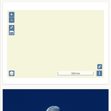
+
–
⤢
i
500 km