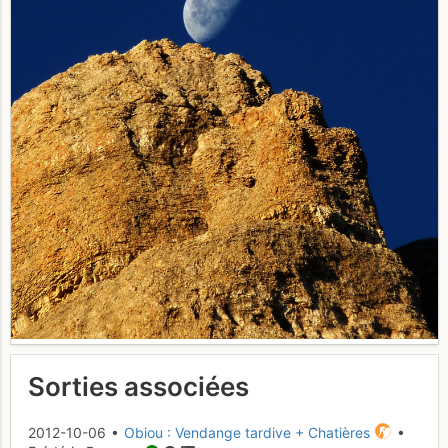
Sorties associées
2012-10-06 •
Obiou : Vendange tardive + Chatières
•