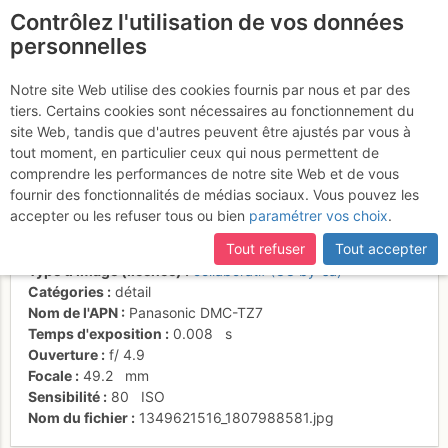
Contrôlez l'utilisation de vos données
fr
personnelles
Moon Bilboquet sur
Notre site Web utilise des cookies fournis par nous et par des
tiers. Certains cookies sont nécessaires au fonctionnement du
l'Obiou
site Web, tandis que d'autres peuvent être ajustés par vous à
tout moment, en particulier ceux qui nous permettent de
comprendre les performances de notre site Web et de vous
fournir des fonctionnalités de médias sociaux. Vous pouvez les
Activités
accepter ou les refuser tous ou bien
paramétrer vos choix
.
Date/heure
6 oct. 2012 08:11
Tout refuser
Tout accepter
Contributeur
Frédéric Bunoz
Type d'image (licence)
collaboratif (CC by-sa)
Catégories
détail
Nom de l'APN
Panasonic DMC-TZ7
Temps d'exposition
0.008
s
Ouverture
f/
4.9
Focale
49.2
mm
Sensibilité
80
ISO
Nom du fichier
1349621516_1807988581.jpg