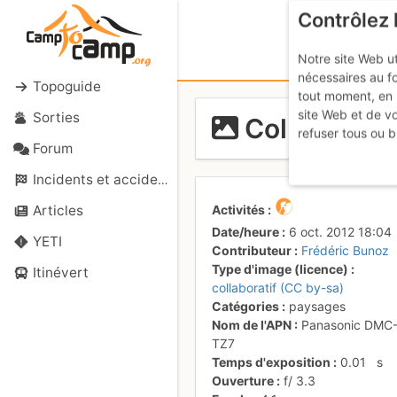
Contrôlez 
Notre site Web ut
nécessaires au f
Topoguide
tout moment, en 
site Web et de v
Sorties
Col des Faï
refuser tous ou b
Forum
Incidents et accidents
Activités
Articles
Date/heure
6 oct. 2012 18:04
YETI
Contributeur
Frédéric Bunoz
Type d'image (licence)
Itinévert
collaboratif (CC by-sa)
Catégories
paysages
Nom de l'APN
Panasonic DMC
TZ7
Temps d'exposition
0.01
s
Ouverture
f/
3.3