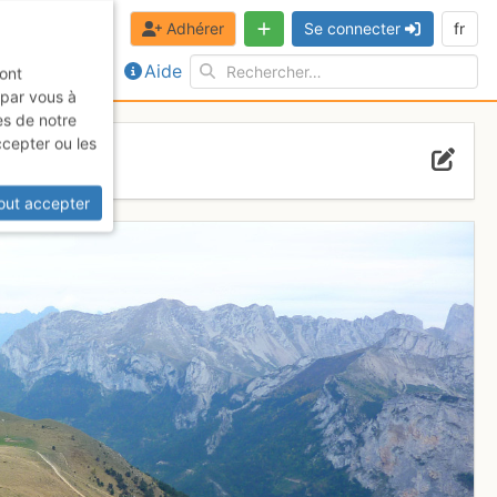
Adhérer
Se connecter
fr
Aide
sont
 par vous à
es de notre
ccepter ou les
out accepter