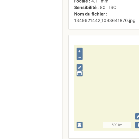
Focale
4.1
mm
Sensibilité
80
ISO
Nom du fichier
1349621442_1093641870.jpg
+
–
⤢
i
500 km