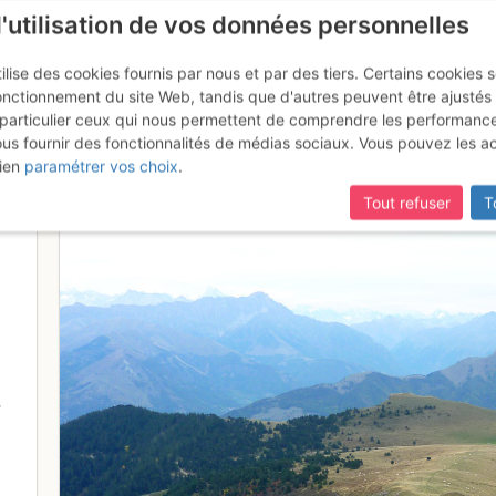
l'utilisation de vos données personnelles
ilise des cookies fournis par nous et par des tiers. Certains cookies 
onctionnement du site Web, tandis que d'autres peuvent être ajustés
particulier ceux qui nous permettent de comprendre les performanc
ous fournir des fonctionnalités de médias sociaux. Vous pouvez les a
sses depuis le Pas du Vallon
ien
paramétrer vos choix
.
Tout refuser
T
-