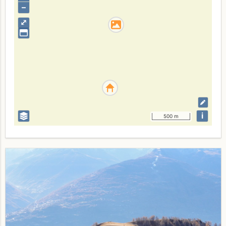
–
⤢
i
500 m