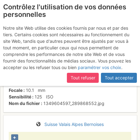
Contrôlez l'utilisation de vos données
fr
personnelles
Vue sur cabane Prabé
Notre site Web utilise des cookies fournis par nous et par des
tiers. Certains cookies sont nécessaires au fonctionnement du
site Web, tandis que d'autres peuvent être ajustés par vous à
tout moment, en particulier ceux qui nous permettent de
Date/heure
15 nov. 2011 10:24
comprendre les performances de notre site Web et de vous
Contributeur
mabfranck
fournir des fonctionnalités de médias sociaux. Vous pouvez les
Type d'image (licence)
collaboratif (CC by-sa)
accepter ou les refuser tous ou bien
paramétrer vos choix
.
Nom de l'APN
SONY DSC-HX5V
Temps d'exposition
0.0031
s
Tout refuser
Tout accepter
Ouverture
f/
4.5
Focale
10.1
mm
Sensibilité
125
ISO
Nom du fichier
1349604597_289868552.jpg
Suisse
Valais
Alpes Bernoises
+