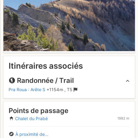
Itinéraires associés
Randonnée / Trail
Pra Roua : Arête S
+1154 m
,
T5
Points de passage
Chalet du Prabé
1982 m
À proximité de...