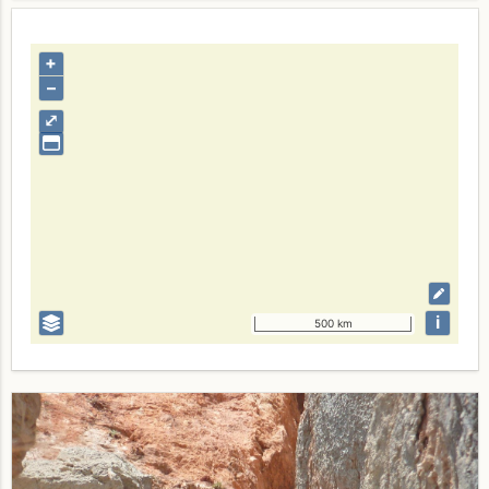
+
–
⤢
i
500 km