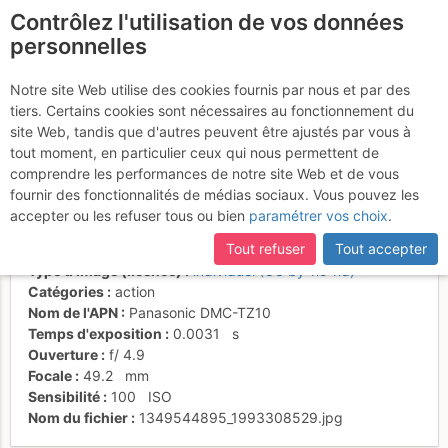
Contrôlez l'utilisation de vos données
fr
personnelles
Suite à une récente et importante mise à jour du site,
si
PH a la recherche de
certaines pages ne sont plus accessibles, manquantes ou
Notre site Web utilise des cookies fournis par nous et par des
incomplètes, déconnectez-vous puis reconnectez-vous à votre
tiers. Certains cookies sont nécessaires au fonctionnement du
l'ombre dans L8
compte sur le site.
site Web, tandis que d'autres peuvent être ajustés par vous à
tout moment, en particulier ceux qui nous permettent de
comprendre les performances de notre site Web et de vous
fournir des fonctionnalités de médias sociaux. Vous pouvez les
Activités
accepter ou les refuser tous ou bien
paramétrer vos choix
.
Date/heure
4 oct. 2012 15:18
Tout refuser
Tout accepter
Contributeur
FMJ
Type d'image (licence)
individuel (CC by-nc-nd)
Catégories
action
Nom de l'APN
Panasonic DMC-TZ10
Temps d'exposition
0.0031
s
Ouverture
f/
4.9
Focale
49.2
mm
Sensibilité
100
ISO
Nom du fichier
1349544895_1993308529.jpg