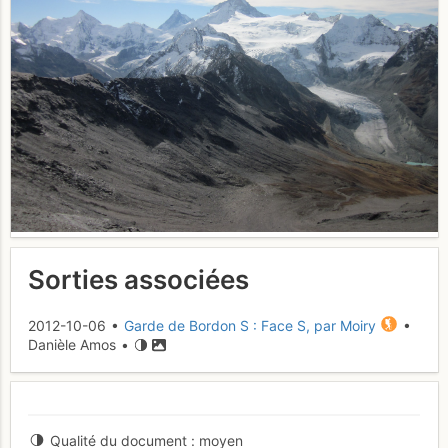
Sorties associées
2012-10-06 •
Garde de Bordon S : Face S, par Moiry
•
Danièle Amos •
Qualité du document
moyen