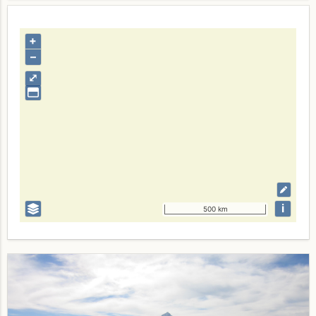
+
–
⤢
i
500 km