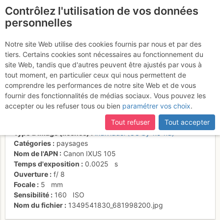
Contrôlez l'utilisation de vos données
fr
personnelles
Obergabelhorn, Cervin,
Notre site Web utilise des cookies fournis par nous et par des
tiers. Certains cookies sont nécessaires au fonctionnement du
Dt-Blanche
site Web, tandis que d'autres peuvent être ajustés par vous à
tout moment, en particulier ceux qui nous permettent de
comprendre les performances de notre site Web et de vous
fournir des fonctionnalités de médias sociaux. Vous pouvez les
Activités
accepter ou les refuser tous ou bien
paramétrer vos choix
.
Date/heure
6 oct. 2012 12:08
Tout refuser
Tout accepter
Contributeur
Danièle Amos
Type d'image (licence)
individuel (CC by-nc-nd)
Catégories
paysages
Nom de l'APN
Canon IXUS 105
Temps d'exposition
0.0025
s
Ouverture
f/
8
Focale
5
mm
Sensibilité
160
ISO
Nom du fichier
1349541830_681998200.jpg