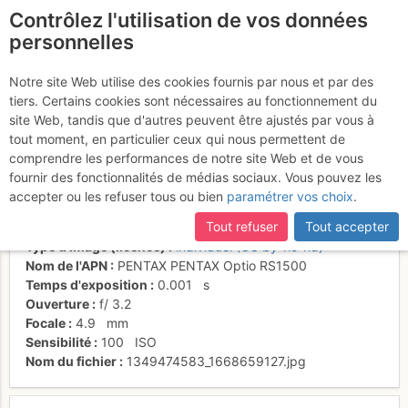
Contrôlez l'utilisation de vos données
fr
personnelles
Un bon petit "Pontarlier"
Notre site Web utilise des cookies fournis par nous et par des
tiers. Certains cookies sont nécessaires au fonctionnement du
aux plans de Bertol
site Web, tandis que d'autres peuvent être ajustés par vous à
tout moment, en particulier ceux qui nous permettent de
comprendre les performances de notre site Web et de vous
fournir des fonctionnalités de médias sociaux. Vous pouvez les
Activités
accepter ou les refuser tous ou bien
paramétrer vos choix
.
Date/heure
2 oct. 2012 15:17
Tout refuser
Tout accepter
Contributeur
Jurazimut
Type d'image (licence)
individuel (CC by-nc-nd)
Nom de l'APN
PENTAX PENTAX Optio RS1500
Temps d'exposition
0.001
s
Ouverture
f/
3.2
Focale
4.9
mm
Sensibilité
100
ISO
Nom du fichier
1349474583_1668659127.jpg