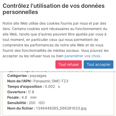
Contrôlez l'utilisation de vos données
fr
personnelles
Tsa de l' Ano, point
Notre site Web utilise des cookies fournis par nous et par des
tiers. Certains cookies sont nécessaires au fonctionnement du
3000
site Web, tandis que d'autres peuvent être ajustés par vous à
tout moment, en particulier ceux qui nous permettent de
comprendre les performances de notre site Web et de vous
fournir des fonctionnalités de médias sociaux. Vous pouvez les
Activités
accepter ou les refuser tous ou bien
paramétrer vos choix
.
Date/heure
4 oct. 2012 11:42
Tout refuser
Tout accepter
Contributeur
Danièle Amos
Type d'image (licence)
individuel (CC by-nc-nd)
Catégories
paysages
Nom de l'APN
Panasonic DMC-TZ3
Temps d'exposition
0.002
s
Ouverture
f/
8
Focale
4.6
mm
Sensibilité
200
ISO
Nom du fichier
1349449265_566281633.jpg