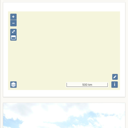
+
–
⤢
i
500 km