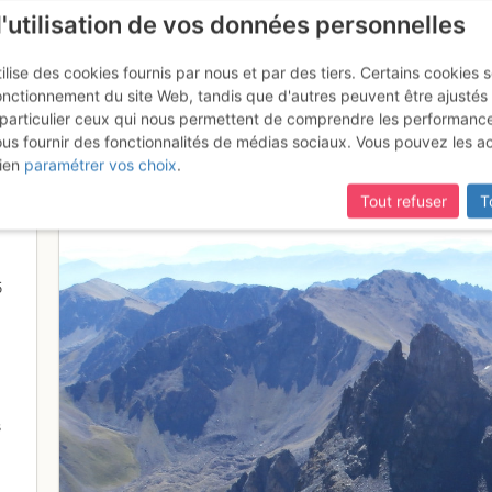
l'utilisation de vos données personnelles
ilise des cookies fournis par nous et par des tiers. Certains cookies 
onctionnement du site Web, tandis que d'autres peuvent être ajustés
particulier ceux qui nous permettent de comprendre les performanc
mise à jour du site,
si certaines pages ne sont plus accessibles, m
ous fournir des fonctionnalités de médias sociaux. Vous pouvez les a
e donc bien son nom!
ien
paramétrer vos choix
.
Tout refuser
T
5
s