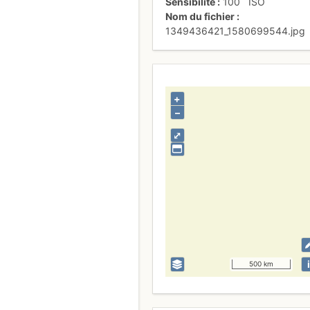
Sensibilité
100
ISO
Nom du fichier
1349436421_1580699544.jpg
+
–
⤢
i
500 km