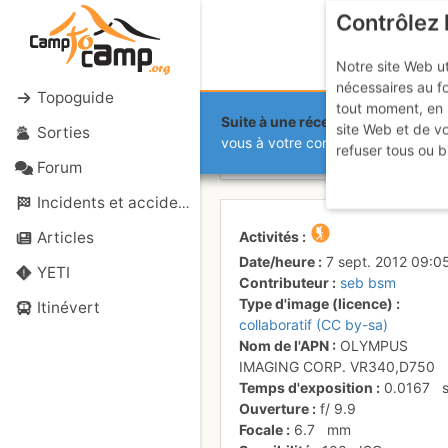
Contrôlez 
Notre site Web ut
nécessaires au f
Topoguide
tout moment, en 
Suite à une récente et importante 
site Web et de v
Sorties
Le lac port
vous à votre compte sur le site.
refuser tous ou b
Forum
Incidents et accidents
Activités
Articles
Date/heure
7 sept. 2012 09:0
YETI
Contributeur
seb bsm
Type d'image (licence)
Itinévert
collaboratif (CC by-sa)
Nom de l'APN
OLYMPUS
IMAGING CORP. VR340,D750
Temps d'exposition
0.0167
Ouverture
f/
9.9
Focale
6.7
mm