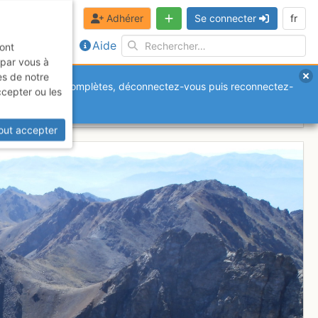
Adhérer
Se connecter
fr
Aide
sont
 par vous à
es de notre
anquantes ou incomplètes, déconnectez-vous puis reconnectez-
ccepter ou les
out accepter