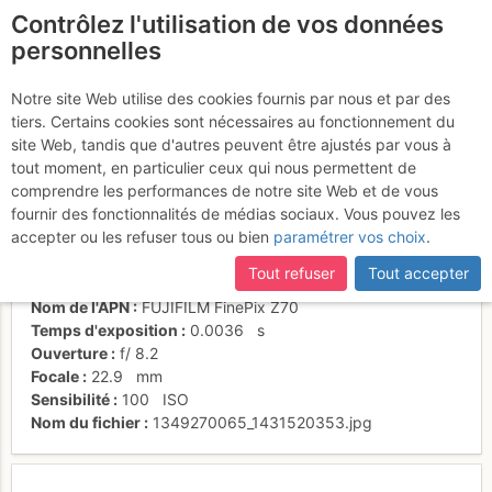
Contrôlez l'utilisation de vos données
fr
personnelles
Edelweiss
Notre site Web utilise des cookies fournis par nous et par des
tiers. Certains cookies sont nécessaires au fonctionnement du
site Web, tandis que d'autres peuvent être ajustés par vous à
tout moment, en particulier ceux qui nous permettent de
Activités
comprendre les performances de notre site Web et de vous
fournir des fonctionnalités de médias sociaux. Vous pouvez les
Date/heure
12 juil. 2011 11:25
accepter ou les refuser tous ou bien
paramétrer vos choix
.
Contributeur
th0mas3589
Type d'image (licence)
individuel (CC by-nc-nd)
Tout refuser
Tout accepter
Catégories
flore
Nom de l'APN
FUJIFILM FinePix Z70
Temps d'exposition
0.0036
s
Ouverture
f/
8.2
Focale
22.9
mm
Sensibilité
100
ISO
Nom du fichier
1349270065_1431520353.jpg