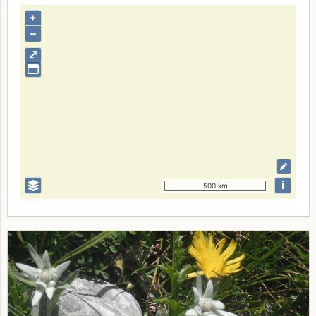
+
–
⤢
i
500 km