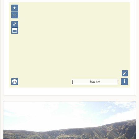
+
–
⤢
i
500 km