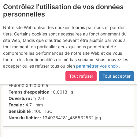
Contrôlez l'utilisation de vos données
fr
personnelles
Au sud la crête de coq 2
Notre site Web utilise des cookies fournis par nous et par des
tiers. Certains cookies sont nécessaires au fonctionnement du
site Web, tandis que d'autres peuvent être ajustés par vous à
tout moment, en particulier ceux qui nous permettent de
Activités
comprendre les performances de notre site Web et de vous
fournir des fonctionnalités de médias sociaux. Vous pouvez les
Date/heure
1 oct. 2012 07:41
accepter ou les refuser tous ou bien
paramétrer vos choix
.
Contributeur
Julien 74
Type d'image (licence)
individuel (CC by-nc-nd)
Tout refuser
Tout accepter
Nom de l'APN
OLYMPUS IMAGING CORP.
FE4000,X920,X925
Temps d'exposition
0.0013
s
Ouverture
f/
2.6
Focale
4.7
mm
Sensibilité
100
ISO
Nom du fichier
1349264181_435532532.jpg