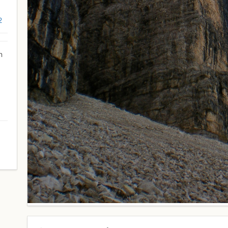
2
n
0