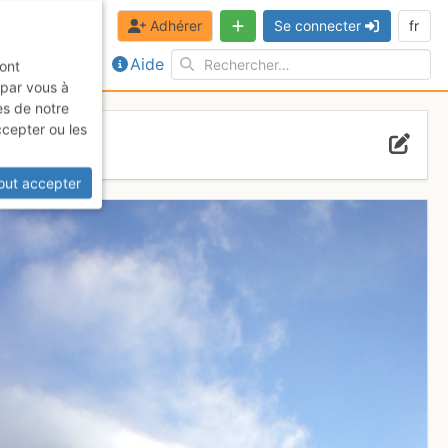
Adhérer
Se connecter
fr
Aide
sont
 par vous à
es de notre
ccepter ou les
out accepter