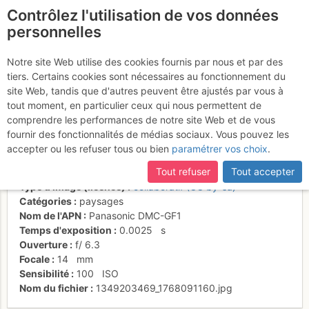
Contrôlez l'utilisation de vos données
fr
personnelles
Gordon's rock
Notre site Web utilise des cookies fournis par nous et par des
tiers. Certains cookies sont nécessaires au fonctionnement du
(gauche) and Britannia
site Web, tandis que d'autres peuvent être ajustés par vous à
rock (droite)
tout moment, en particulier ceux qui nous permettent de
comprendre les performances de notre site Web et de vous
fournir des fonctionnalités de médias sociaux. Vous pouvez les
accepter ou les refuser tous ou bien
paramétrer vos choix
.
Date/heure
25 sept. 2012 21:13
Tout refuser
Tout accepter
Contributeur
Rem
Type d'image (licence)
collaboratif (CC by-sa)
Catégories
paysages
Nom de l'APN
Panasonic DMC-GF1
Temps d'exposition
0.0025
s
Ouverture
f/
6.3
Focale
14
mm
Sensibilité
100
ISO
Nom du fichier
1349203469_1768091160.jpg