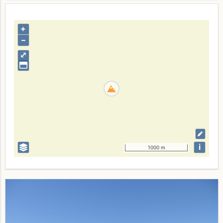
+
–
⤢
i
1000 m