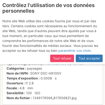
Contrôlez l'utilisation de vos données
fr
personnelles
Ambiance forêt dans les
Notre site Web utilise des cookies fournis par nous et par des
tiers. Certains cookies sont nécessaires au fonctionnement du
Combes
site Web, tandis que d'autres peuvent être ajustés par vous à
tout moment, en particulier ceux qui nous permettent de
comprendre les performances de notre site Web et de vous
fournir des fonctionnalités de médias sociaux. Vous pouvez les
Activités
accepter ou les refuser tous ou bien
paramétrer vos choix
.
Date/heure
24 sept. 2012 11:42
Tout refuser
Tout accepter
Contributeur
Christian
Type d'image (licence)
individuel (CC by-nc-nd)
Catégories
paysages
Nom de l'APN
SONY DSC-HX100V
Temps d'exposition
0.0008
s
Ouverture
f/
2.8
Focale
4.8
mm
Sensibilité
100
ISO
Nom du fichier
1349179566_817656821.jpg