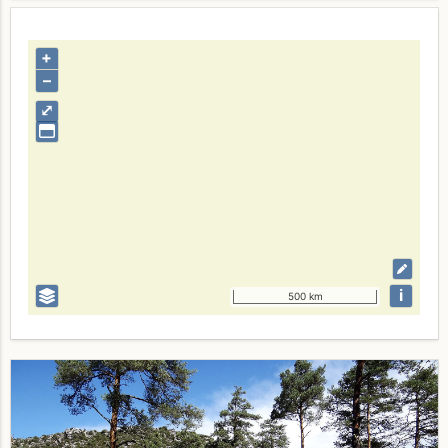
+
–
⤢
i
500 km