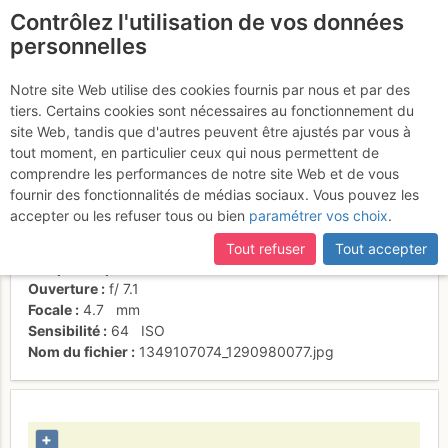
Contrôlez l'utilisation de vos données
fr
personnelles
Sublime
Notre site Web utilise des cookies fournis par nous et par des
tiers. Certains cookies sont nécessaires au fonctionnement du
site Web, tandis que d'autres peuvent être ajustés par vous à
tout moment, en particulier ceux qui nous permettent de
Date/heure
18 janv. 2010 03:40
comprendre les performances de notre site Web et de vous
Contributeur
lorenzo locarni
fournir des fonctionnalités de médias sociaux. Vous pouvez les
Type d'image (licence)
collaboratif (CC by-sa)
accepter ou les refuser tous ou bien
paramétrer vos choix
.
Catégories
paysages
Nom de l'APN
FUJIFILM FinePix S8100fd
Tout refuser
Tout accepter
Temps d'exposition
0.0018
s
Ouverture
f/
7.1
Focale
4.7
mm
Sensibilité
64
ISO
Nom du fichier
1349107074_1290980077.jpg
+