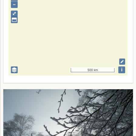
–
⤢
i
500 km