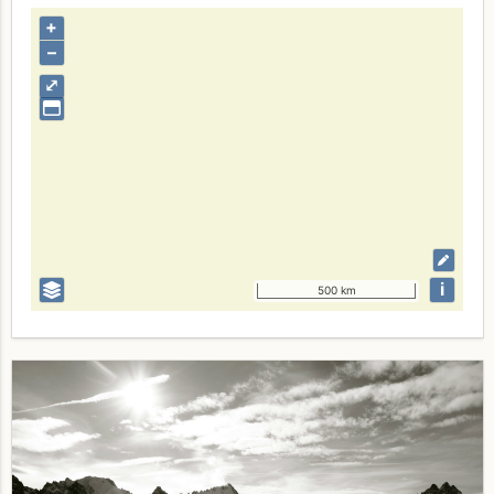
+
–
⤢
i
500 km