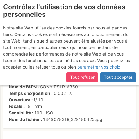
Contrôlez l'utilisation de vos données
fr
personnelles
Suite à une récente et importante mise à jour du site,
si
Plateau du Trient vu
certaines pages ne sont plus accessibles, manquantes ou
Notre site Web utilise des cookies fournis par nous et par des
incomplètes, déconnectez-vous puis reconnectez-vous à votre
tiers. Certains cookies sont nécessaires au fonctionnement du
des Pointes d'Orny
compte sur le site.
site Web, tandis que d'autres peuvent être ajustés par vous à
tout moment, en particulier ceux qui nous permettent de
comprendre les performances de notre site Web et de vous
fournir des fonctionnalités de médias sociaux. Vous pouvez les
Date/heure
17 janv. 2009 15:29
accepter ou les refuser tous ou bien
paramétrer vos choix
.
Contributeur
Vincent Pannatier
Type d'image (licence)
collaboratif (CC by-sa)
Tout refuser
Tout accepter
Catégories
paysages
Nom de l'APN
SONY DSLR-A350
Temps d'exposition
0.002
s
Ouverture
f/
10
Focale
18
mm
Sensibilité
100
ISO
Nom du fichier
1349078319_329186425.jpg