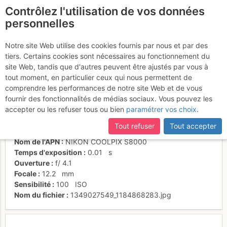
Contrôlez l'utilisation de vos données
fr
personnelles
"Viol de gambe" - 6b
Notre site Web utilise des cookies fournis par nous et par des
tiers. Certains cookies sont nécessaires au fonctionnement du
site Web, tandis que d'autres peuvent être ajustés par vous à
tout moment, en particulier ceux qui nous permettent de
Activités
comprendre les performances de notre site Web et de vous
fournir des fonctionnalités de médias sociaux. Vous pouvez les
Date/heure
30 sept. 2012 14:15
accepter ou les refuser tous ou bien
paramétrer vos choix
.
Contributeur
n1n1
Type d'image (licence)
individuel (CC by-nc-nd)
Tout refuser
Tout accepter
Catégories
action
Nom de l'APN
NIKON COOLPIX S8000
Temps d'exposition
0.01
s
Ouverture
f/
4.1
Focale
12.2
mm
Sensibilité
100
ISO
Nom du fichier
1349027549_1184868283.jpg