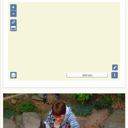
+
–
⤢
i
500 km