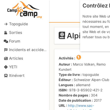
Contrôlez 
Notre site Web ut
nécessaires au f
Topoguide
tout moment, en 
site Web et de v
Sorties
Alpinwande
refuser tous ou b
Forum
Incidents et accidents
Activités
Articles
Auteur
Marco Volken, Remo
YETI
Kundert
Type de livre
topoguide
Itinévert
Éditeur
Schweizer Alpen-Club
Langues
allemand
ISBN
978-3-85902-421-2
Nombre de pages
304
Date de publication
2017
URL
http://www.sac-