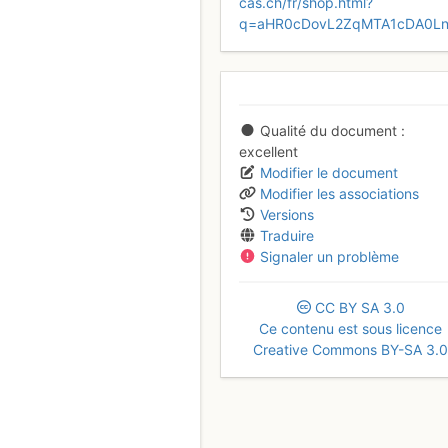
cas.ch/fr/shop.html?
q=aHR0cDovL2ZqMTA1cDA0Ln
Qualité du document
excellent
Modifier le document
Modifier les associations
Versions
Traduire
Signaler un problème
CC
BY
SA
3.0
Ce contenu est sous licence
Creative Commons BY-SA 3.