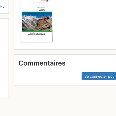
RyZW5kaG9zdGluZy5jaC9pbmRleC5waHAvbmV1aGVpdGVuL29zc2
Commentaires
Se connecter pour
0