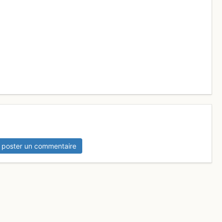
9sYS5odG1s
 poster un commentaire