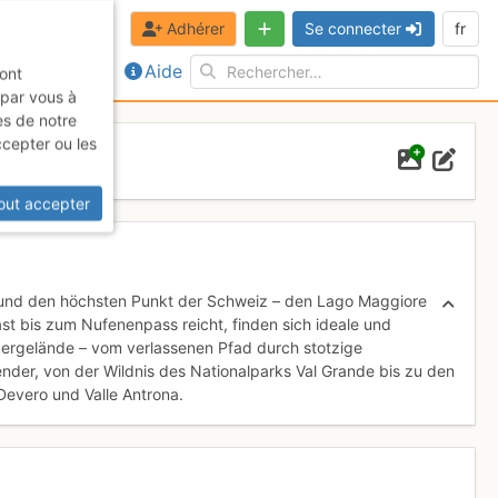
Adhérer
Se connecter
fr
Aide
sont
 par vous à
es de notre
ccepter ou les
out accepter
 und den höchsten Punkt der Schweiz – den Lago Maggiore
st bis zum Nufenenpass reicht, finden sich ideale und
ergelände – vom verlassenen Pfad durch stotzige
ender, von der Wildnis des Nationalparks Val Grande bis zu den
evero und Valle Antrona.