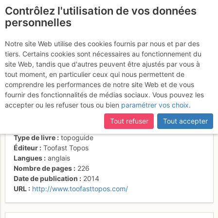
Contrôlez l'utilisation de vos données
fr
personnelles
50 Multipitchs
Notre site Web utilise des cookies fournis par nous et par des
tiers. Certains cookies sont nécessaires au fonctionnement du
Climbs in Cochise
site Web, tandis que d'autres peuvent être ajustés par vous à
Stronghold
tout moment, en particulier ceux qui nous permettent de
comprendre les performances de notre site Web et de vous
fournir des fonctionnalités de médias sociaux. Vous pouvez les
accepter ou les refuser tous ou bien
paramétrer vos choix
.
Activités
Tout refuser
Tout accepter
Auteur
Geir Hundal
Type de livre
topoguide
Éditeur
Toofast Topos
Langues
anglais
Nombre de pages
226
Date de publication
2014
URL
http://www.toofasttopos.com/