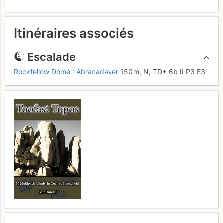
Itinéraires associés
Escalade
Rockfellow Dome : Abracadaver
150 m,
N,
TD+
6b
II
P3
E3