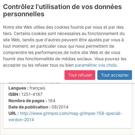
Contrôlez l'utilisation de vos données
fr
personnelles
Suite à une récente et importante mise à jour du site,
si
Grimper #158 -
certaines pages ne sont plus accessibles, manquantes ou
Notre site Web utilise des cookies fournis par nous et par des
incomplètes, déconnectez-vous puis reconnectez-vous à votre
tiers. Certains cookies sont nécessaires au fonctionnement du
Destination Verdon
compte sur le site.
site Web, tandis que d'autres peuvent être ajustés par vous à
tout moment, en particulier ceux qui nous permettent de
comprendre les performances de notre site Web et de vous
fournir des fonctionnalités de médias sociaux. Vous pouvez les
Activités
accepter ou les refuser tous ou bien
paramétrer vos choix
.
Auteur
Bruno Clément, Fred Labreveux
Tout refuser
Tout accepter
Type de livre
magazine
Éditeur
Editions Niveales
Langues
français
ISBN
1251-4187
Nombre de pages
164
Date de publication
08/2014
URL
http://www.grimper.com/mag-grimper-158-special-
verdon-2014