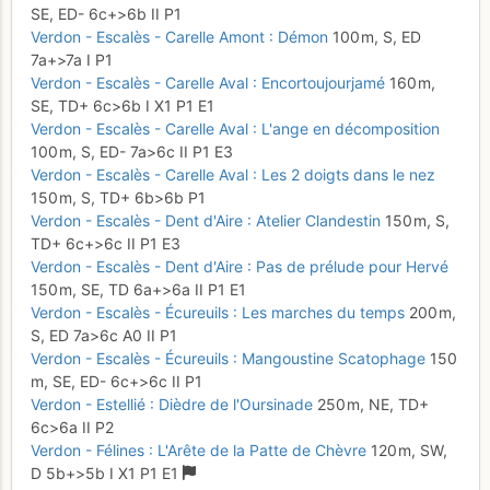
SE,
ED-
6c+
>6b
II
P1
Verdon - Escalès - Carelle Amont : Démon
100 m,
S,
ED
7a+
>7a
I
P1
Verdon - Escalès - Carelle Aval : Encortoujourjamé
160 m,
SE,
TD+
6c
>6b
I
X1
P1
E1
Verdon - Escalès - Carelle Aval : L'ange en décomposition
100 m,
S,
ED-
7a
>6c
II
P1
E3
Verdon - Escalès - Carelle Aval : Les 2 doigts dans le nez
150 m,
S,
TD+
6b
>6b
P1
Verdon - Escalès - Dent d'Aire : Atelier Clandestin
150 m,
S,
TD+
6c+
>6c
II
P1
E3
Verdon - Escalès - Dent d'Aire : Pas de prélude pour Hervé
150 m,
SE,
TD
6a+
>6a
II
P1
E1
Verdon - Escalès - Écureuils : Les marches du temps
200 m,
S,
ED
7a
>6c
A0
II
P1
Verdon - Escalès - Écureuils : Mangoustine Scatophage
150
m,
SE,
ED-
6c+
>6c
II
P1
Verdon - Estellié : Dièdre de l'Oursinade
250 m,
NE,
TD+
6c
>6a
II
P2
Verdon - Félines : L'Arête de la Patte de Chèvre
120 m,
SW,
D
5b+
>5b
I
X1
P1
E1