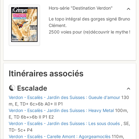
Hors-série "Destination Verdon"
Le topo intégral des gorges signé Bruno
Clément.
2500 voies pour (re)découvrir le mythe !
Itinéraires associés
Escalade
Verdon - Escalès - Jardin des Suisses : Gueule d'amour
130
m,
E,
TD+
6c
>6b
A0+
II
P1
Verdon - Escalès - Jardin des Suisses : Heavy Metal
100 m,
E,
TD
6b+
>6b
II
P1
E2
Verdon - Escalès - Jardin des Suisses : Les sous doués
,
SE,
TD-
5c+
P4
Verdon - Escalès - Carelle Amont : Agorgeamoclès
110 m,