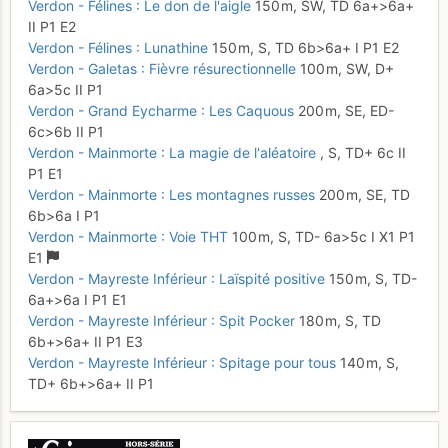
Verdon - Félines : Le don de l'aigle
150 m,
SW,
TD
6a+
>6a+
II
P1
E2
Verdon - Félines : Lunathine
150 m,
S,
TD
6b
>6a+
I
P1
E2
Verdon - Galetas : Fièvre résurectionnelle
100 m,
SW,
D+
6a
>5c
II
P1
Verdon - Grand Eycharme : Les Caquous
200 m,
SE,
ED-
6c
>6b
II
P1
Verdon - Mainmorte : La magie de l'aléatoire
,
S,
TD+
6c
II
P1
E1
Verdon - Mainmorte : Les montagnes russes
200 m,
SE,
TD
6b
>6a
I
P1
Verdon - Mainmorte : Voie THT
100 m,
S,
TD-
6a
>5c
I
X1
P1
E1
Verdon - Mayreste Inférieur : Laïspité positive
150 m,
S,
TD-
6a+
>6a
I
P1
E1
Verdon - Mayreste Inférieur : Spit Pocker
180 m,
S,
TD
6b+
>6a+
II
P1
E3
Verdon - Mayreste Inférieur : Spitage pour tous
140 m,
S,
TD+
6b+
>6a+
II
P1