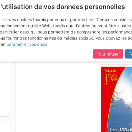
l'utilisation de vos données personnelles
ilise des cookies fournis par nous et par des tiers. Certains cookies 
onctionnement du site Web, tandis que d'autres peuvent être ajustés
particulier ceux qui nous permettent de comprendre les performanc
mise à jour du site,
si certaines pages ne sont plus accessibles, m
ous fournir des fonctionnalités de médias sociaux. Vous pouvez les a
 du Viso - les 100 plus belles 
ien
paramétrer vos choix
.
Tout refuser
T