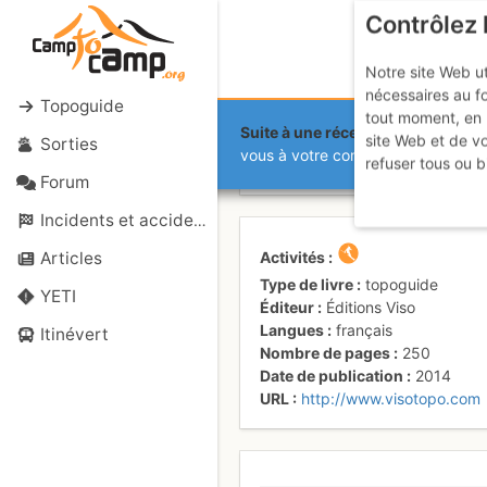
Contrôlez 
Notre site Web ut
nécessaires au f
Topoguide
tout moment, en 
Suite à une récente et importante 
site Web et de v
Sorties
Queyras Pays
vous à votre compte sur le site.
refuser tous ou b
Forum
Incidents et accidents
Activités
Articles
Type de livre
topoguide
YETI
Éditeur
Éditions Viso
Langues
français
Itinévert
Nombre de pages
250
Date de publication
2014
URL
http://www.visotopo.com