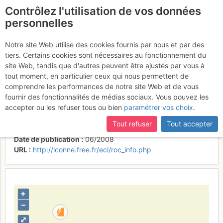
Contrôlez l'utilisation de vos données
fr
personnelles
Roc-Infos #31
Notre site Web utilise des cookies fournis par nous et par des
tiers. Certains cookies sont nécessaires au fonctionnement du
site Web, tandis que d'autres peuvent être ajustés par vous à
tout moment, en particulier ceux qui nous permettent de
Activités
comprendre les performances de notre site Web et de vous
fournir des fonctionnalités de médias sociaux. Vous pouvez les
Auteur
ECI
accepter ou les refuser tous ou bien
paramétrer vos choix
.
Type de livre
magazine
Langues
français
Tout refuser
Tout accepter
Nombre de pages
20
Date de publication
06/2008
URL
http://lconne.free.fr/eci/roc_info.php
+
–
⤢