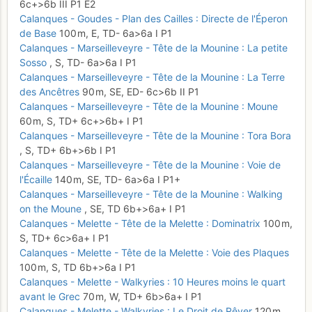
6c+
>6b
III
P1
E2
Calanques - Goudes - Plan des Cailles : Directe de l'Éperon
de Base
100 m,
E,
TD-
6a
>6a
I
P1
Calanques - Marseilleveyre - Tête de la Mounine : La petite
Sosso
,
S,
TD-
6a
>6a
I
P1
Calanques - Marseilleveyre - Tête de la Mounine : La Terre
des Ancêtres
90 m,
SE,
ED-
6c
>6b
II
P1
Calanques - Marseilleveyre - Tête de la Mounine : Moune
60 m,
S,
TD+
6c+
>6b+
I
P1
Calanques - Marseilleveyre - Tête de la Mounine : Tora Bora
,
S,
TD+
6b+
>6b
I
P1
Calanques - Marseilleveyre - Tête de la Mounine : Voie de
l'Écaille
140 m,
SE,
TD-
6a
>6a
I
P1+
Calanques - Marseilleveyre - Tête de la Mounine : Walking
on the Moune
,
SE,
TD
6b+
>6a+
I
P1
Calanques - Melette - Tête de la Melette : Dominatrix
100 m,
S,
TD+
6c
>6a+
I
P1
Calanques - Melette - Tête de la Melette : Voie des Plaques
100 m,
S,
TD
6b+
>6a
I
P1
Calanques - Melette - Walkyries : 10 Heures moins le quart
avant le Grec
70 m,
W,
TD+
6b
>6a+
I
P1
Calanques - Melette - Walkyries : Le Droit de Rêver
120 m,