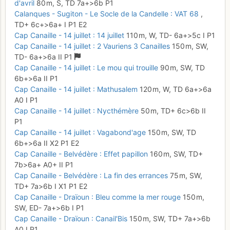
d'avril
80 m,
S,
TD
7a+
>6b
P1
Calanques - Sugiton - Le Socle de la Candelle : VAT 68
,
TD+
6c+
>6a+
I
P1
E2
Cap Canaille - 14 juillet : 14 juillet
110 m,
W,
TD-
6a+
>5c
I
P1
Cap Canaille - 14 juillet : 2 Vauriens 3 Canailles
150 m,
SW,
TD-
6a+
>6a
II
P1
Cap Canaille - 14 juillet : Le mou qui trouille
90 m,
SW,
TD
6b+
>6a
II
P1
Cap Canaille - 14 juillet : Mathusalem
120 m,
W,
TD
6a+
>6a
A0
I
P1
Cap Canaille - 14 juillet : Nycthémère
50 m,
TD+
6c
>6b
II
P1
Cap Canaille - 14 juillet : Vagabond'age
150 m,
SW,
TD
6b+
>6a
II
X2
P1
E2
Cap Canaille - Belvédère : Effet papillon
160 m,
SW,
TD+
7b
>6a+
A0+
II
P1
Cap Canaille - Belvédère : La fin des errances
75 m,
SW,
TD+
7a
>6b
I
X1
P1
E2
Cap Canaille - Draïoun : Bleu comme la mer rouge
150 m,
SW,
ED-
7a+
>6b
I
P1
Cap Canaille - Draïoun : Canail'Bis
150 m,
SW,
TD+
7a+
>6b
A0
I
P1