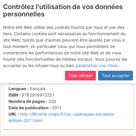
Contrôlez l'utilisation de vos données
fr
personnelles
Calanques Escalade
Notre site Web utilise des cookies fournis par nous et par des
tiers. Certains cookies sont nécessaires au fonctionnement du
- De Marseille à la Ciotat
site Web, tandis que d'autres peuvent être ajustés par vous à
tout moment, en particulier ceux qui nous permettent de
comprendre les performances de notre site Web et de vous
fournir des fonctionnalités de médias sociaux. Vous pouvez les
Activités
accepter ou les refuser tous ou bien
paramétrer vos choix
.
Auteur
Cédric Tassan, Jean-Louis Fenouil
Tout refuser
Tout accepter
Type de livre
topoguide
,
tourisme
Éditeur
VTOPO
Langues
français
ISBN
9782916972251
Nombre de pages
320
Date de publication
2011
URL
http://librairie.vtopo.fr/roc-calanques-escalade-
edition-2011.html