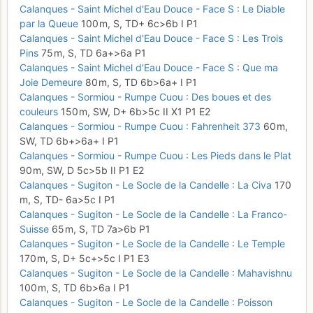
Calanques - Saint Michel d'Eau Douce - Face S : Le Diable
par la Queue
100 m,
S,
TD+
6c
>6b
I
P1
Calanques - Saint Michel d'Eau Douce - Face S : Les Trois
Pins
75 m,
S,
TD
6a+
>6a
P1
Calanques - Saint Michel d'Eau Douce - Face S : Que ma
Joie Demeure
80 m,
S,
TD
6b
>6a+
I
P1
Calanques - Sormiou - Rumpe Cuou : Des boues et des
couleurs
150 m,
SW,
D+
6b
>5c
II
X1
P1
E2
Calanques - Sormiou - Rumpe Cuou : Fahrenheit 373
60 m,
SW,
TD
6b+
>6a+
I
P1
Calanques - Sormiou - Rumpe Cuou : Les Pieds dans le Plat
90 m,
SW,
D
5c
>5b
II
P1
E2
Calanques - Sugiton - Le Socle de la Candelle : La Civa
170
m,
S,
TD-
6a
>5c
I
P1
Calanques - Sugiton - Le Socle de la Candelle : La Franco-
Suisse
65 m,
S,
TD
7a
>6b
P1
Calanques - Sugiton - Le Socle de la Candelle : Le Temple
170 m,
S,
D+
5c+
>5c
I
P1
E3
Calanques - Sugiton - Le Socle de la Candelle : Mahavishnu
100 m,
S,
TD
6b
>6a
I
P1
Calanques - Sugiton - Le Socle de la Candelle : Poisson