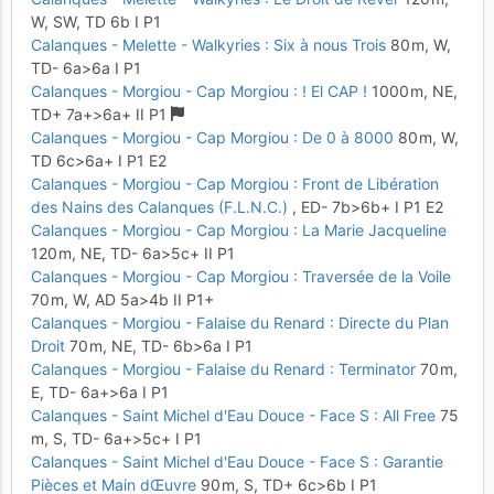
W, SW,
TD
6b
I
P1
Calanques - Melette - Walkyries : Six à nous Trois
80 m,
W,
TD-
6a
>6a
I
P1
Calanques - Morgiou - Cap Morgiou : ! El CAP !
1000 m,
NE,
TD+
7a+
>6a+
II
P1
Calanques - Morgiou - Cap Morgiou : De 0 à 8000
80 m,
W,
TD
6c
>6a+
I
P1
E2
Calanques - Morgiou - Cap Morgiou : Front de Libération
des Nains des Calanques (F.L.N.C.)
,
ED-
7b
>6b+
I
P1
E2
Calanques - Morgiou - Cap Morgiou : La Marie Jacqueline
120 m,
NE,
TD-
6a
>5c+
II
P1
Calanques - Morgiou - Cap Morgiou : Traversée de la Voile
70 m,
W,
AD
5a
>4b
II
P1+
Calanques - Morgiou - Falaise du Renard : Directe du Plan
Droit
70 m,
NE,
TD-
6b
>6a
I
P1
Calanques - Morgiou - Falaise du Renard : Terminator
70 m,
E,
TD-
6a+
>6a
I
P1
Calanques - Saint Michel d'Eau Douce - Face S : All Free
75
m,
S,
TD-
6a+
>5c+
I
P1
Calanques - Saint Michel d'Eau Douce - Face S : Garantie
Pièces et Main dŒuvre
90 m,
S,
TD+
6c
>6b
I
P1