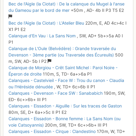
Bec de l'Aigle (la Ciotat) : De la calanque du Mugel à l'anse
du Gameou par le bord de mer
+50 m
,
AD-
4b
II
P3
T5
E2
Bec de l'Aigle (la Ciotat) : L'Atelier Bleu
220 m,
E,
AD
4c
>4c
I
X1
P1
E2
Calanque d'En Vau : La Sans Nom
,
SW,
AD+
5b+
>5a
A0
I
P1
Calanque de L'Oule (Belvédère) : Grande traversée du
Devenson - 3ème partie (ou Traversée des Écureuils)
500
m,
SW,
AD-
5b
I
P2
Calanque de Morgiou - Crêt Saint Michel : Paroi Noire -
Éperon de droite
110 m,
S,
TD-
6a+
>6a
P1
Calanques - Castelvieil - Face W : Trou du canon - Claudia
ou l'Héréside dénudée
,
W,
TD+
6c
>6b
II
P1
Calanques - Devenson - Face SW : Sanababich
190 m,
SW,
ED-
6c+
>6b+
III
P1
Calanques - Eissadon - Aiguille : Sur les traces de Gaston
80 m,
SE,
D+
6a+
>5c
II
P1
E2
Calanques - Eissadon - Bonne femme : La Sans Nom (ou
voie Catsoyannis)
200 m,
SW,
TD+
6c+
>6b+
III
P1
Calanques - Eissadon - Cirque : Clandestino
170 m,
W,
TD+