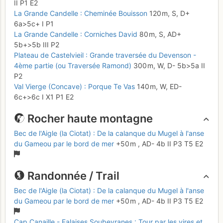
II
P1
E2
La Grande Candelle : Cheminée Bouisson
120 m,
S,
D+
6a
>5c+
I
P1
La Grande Candelle : Corniches David
80 m,
S,
AD+
5b+
>5b
III
P2
Plateau de Castelvieil : Grande traversée du Devenson -
4ème partie (ou Traversée Ramond)
300 m,
W,
D-
5b
>5a
II
P2
Val Vierge (Concave) : Porque Te Vas
140 m,
W,
ED-
6c+
>6c
I
X1
P1
E2
Rocher haute montagne
Bec de l'Aigle (la Ciotat) : De la calanque du Mugel à l'anse
du Gameou par le bord de mer
+50 m
,
AD-
4b
II
P3
T5
E2
Randonnée / Trail
Bec de l'Aigle (la Ciotat) : De la calanque du Mugel à l'anse
du Gameou par le bord de mer
+50 m
,
AD-
4b
II
P3
T5
E2
Cap Canaille - Falaises Soubeyranes : Tour par les vires et