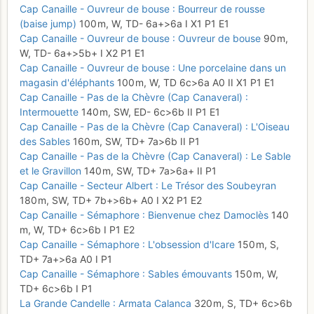
Cap Canaille - Ouvreur de bouse : Bourreur de rousse
(baise jump)
100 m,
W,
TD-
6a+
>6a
I
X1
P1
E1
Cap Canaille - Ouvreur de bouse : Ouvreur de bouse
90 m,
W,
TD-
6a+
>5b+
I
X2
P1
E1
Cap Canaille - Ouvreur de bouse : Une porcelaine dans un
magasin d'éléphants
100 m,
W,
TD
6c
>6a
A0
II
X1
P1
E1
Cap Canaille - Pas de la Chèvre (Cap Canaveral) :
Intermouette
140 m,
SW,
ED-
6c
>6b
II
P1
E1
Cap Canaille - Pas de la Chèvre (Cap Canaveral) : L'Oiseau
des Sables
160 m,
SW,
TD+
7a
>6b
II
P1
Cap Canaille - Pas de la Chèvre (Cap Canaveral) : Le Sable
et le Gravillon
140 m,
SW,
TD+
7a
>6a+
II
P1
Cap Canaille - Secteur Albert : Le Trésor des Soubeyran
180 m,
SW,
TD+
7b+
>6b+
A0
I
X2
P1
E2
Cap Canaille - Sémaphore : Bienvenue chez Damoclès
140
m,
W,
TD+
6c
>6b
I
P1
E2
Cap Canaille - Sémaphore : L'obsession d'Icare
150 m,
S,
TD+
7a+
>6a
A0
I
P1
Cap Canaille - Sémaphore : Sables émouvants
150 m,
W,
TD+
6c
>6b
I
P1
La Grande Candelle : Armata Calanca
320 m,
S,
TD+
6c
>6b