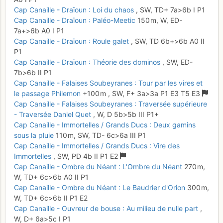
Cap Canaille - Draïoun : Loi du chaos
,
SW,
TD+
7a
>6b
I
P1
Cap Canaille - Draïoun : Paléo-Meetic
150 m,
W,
ED-
7a+
>6b
A0
I
P1
Cap Canaille - Draïoun : Roule galet
,
SW,
TD
6b+
>6b
A0
II
P1
Cap Canaille - Draïoun : Théorie des dominos
,
SW,
ED-
7b
>6b
II
P1
Cap Canaille - Falaises Soubeyranes : Tour par les vires et
le passage Philemon
+100 m
,
SW,
F+
3a
>3a
P1
E3
T5
E3
Cap Canaille - Falaises Soubeyranes : Traversée supérieure
- Traversée Daniel Quet
,
W,
D
5b
>5b
III
P1+
Cap Canaille - Immortelles / Grands Ducs : Deux gamins
sous la pluie
110 m,
SW,
TD-
6c
>6a
III
P1
Cap Canaille - Immortelles / Grands Ducs : Vire des
Immortelles
,
SW,
PD
4b
II
P1
E2
Cap Canaille - Ombre du Néant : L'Ombre du Néant
270 m,
W,
TD+
6c
>6b
A0
II
P1
Cap Canaille - Ombre du Néant : Le Baudrier d'Orion
300 m,
W,
TD+
6c
>6b
II
P1
E2
Cap Canaille - Ouvreur de bouse : Au milieu de nulle part
,
W,
D+
6a
>5c
I
P1