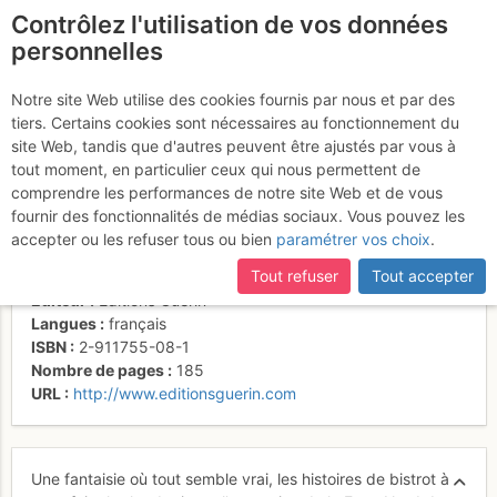
Contrôlez l'utilisation de vos données
fr
personnelles
Le Port de la Mer de
Notre site Web utilise des cookies fournis par nous et par des
tiers. Certains cookies sont nécessaires au fonctionnement du
Glace
site Web, tandis que d'autres peuvent être ajustés par vous à
tout moment, en particulier ceux qui nous permettent de
comprendre les performances de notre site Web et de vous
fournir des fonctionnalités de médias sociaux. Vous pouvez les
Activités
accepter ou les refuser tous ou bien
paramétrer vos choix
.
Auteur
Dominique Potard
Tout refuser
Tout accepter
Type de livre
historique
,
photos-art
,
nouvelle
Éditeur
Editions Guérin
Langues
français
ISBN
2-911755-08-1
Nombre de pages
185
URL
http://www.editionsguerin.com
Une fantaisie où tout semble vrai, les histoires de bistrot à