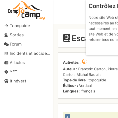
Contrôlez 
Notre site Web ut
nécessaires au f
Topoguide
tout moment, en 
site Web et de v
Sorties
Escalades du
refuser tous ou b
Forum
Incidents et accidents
Activités
Articles
Auteur
Françoic Carton, Pierre
YETI
Carton, Michel Raquin
Type de livre
topoguide
Itinévert
Éditeur
Vertical
Langues
français
+