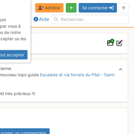
Adhérer
Se connecter
fr
Aide
sont
 par vous à
es de notre
ccepter ou les
ienne
out accepter
tienne.
e nouveau topo guide
Escalade et via ferrata du Pilat - Saint-
il très précieux !!!
 poster un commentaire