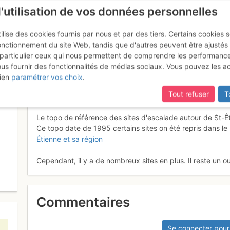
l'utilisation de vos données personnelles
ilise des cookies fournis par nous et par des tiers. Certains cookies 
onctionnement du site Web, tandis que d'autres peuvent être ajustés
particulier ceux qui nous permettent de comprendre les performanc
ous fournir des fonctionnalités de médias sociaux. Vous pouvez les a
 Pilat et des environs de St Ét
ien
paramétrer vos choix
.
Tout refuser
T
Le topo de référence des sites d'escalade autour de St-É
Ce topo date de 1995 certains sites on été repris dans l
Étienne et sa région
Cependant, il y a de nombreux sites en plus. Il reste un out
Commentaires
Se connecter pour