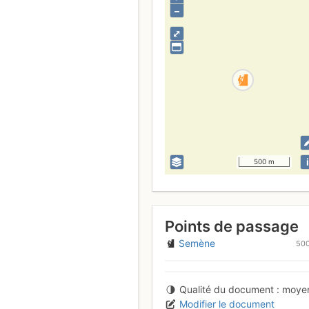
–
⤢
i
500 m
Points de passage
Semène
50
Qualité du document
moye
Modifier le document