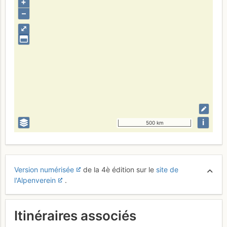
+
–
⤢
i
500 km
Version numérisée
de la 4è édition sur le
site de
l'Alpenverein
.
Itinéraires associés