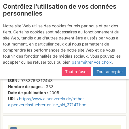
Contrôlez l'utilisation de vos données
fr
personnelles
Totes Gebirge
Notre site Web utilise des cookies fournis par nous et par des
tiers. Certains cookies sont nécessaires au fonctionnement du
site Web, tandis que d'autres peuvent être ajustés par vous à
tout moment, en particulier ceux qui nous permettent de
Activités
comprendre les performances de notre site Web et de vous
fournir des fonctionnalités de médias sociaux. Vous pouvez les
Auteur
Gisbert Rabeder
accepter ou les refuser tous ou bien
paramétrer vos choix
.
Type de livre
topoguide
Éditeur
Bergverlag Rother
Tout refuser
Tout accepter
Langues
allemand
ISBN
9783763312443
Nombre de pages
333
Date de publication
2005
URL
https://www.alpenverein.de/rother-
alpenvereinsfuehrer-online_aid_37147.html