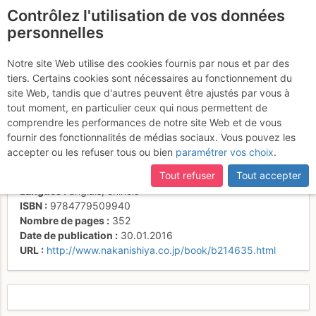
Contrôlez l'utilisation de vos données
fr
personnelles
喜马拉雅以东 山岳地
Notre site Web utilise des cookies fournis par nous et par des
tiers. Certains cookies sont nécessaires au fonctionnement du
图册
site Web, tandis que d'autres peuvent être ajustés par vous à
tout moment, en particulier ceux qui nous permettent de
comprendre les performances de notre site Web et de vous
fournir des fonctionnalités de médias sociaux. Vous pouvez les
Activités
accepter ou les refuser tous ou bien
paramétrer vos choix
.
Auteur
Tamotsu Nakamura
Tout refuser
Tout accepter
Type de livre
topoguide
,
photos-art
Langues
anglais
,
chinois
ISBN
9784779509940
Nombre de pages
352
Date de publication
30.01.2016
URL
http://www.nakanishiya.co.jp/book/b214635.html