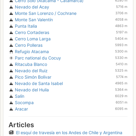
Cerro Solo (Atacama - Catamarca)
6280 m
Nevado del Acay
5716 m
Monte San Lorenzo / Cochrane
3706 m
Monte San Valentín
4058 m
Punta Italia
4863 m
Cerro Cortaderas
5197 m
Cerro Loma Larga
5404 m
Cerro Polleras
5993 m
Refugio Atacama
5300 m
Parc national du Cocuy
5330 m
Ritacuba Blanco
5410 m
Nevado del Ruiz
5325 m
Pico Simón Bolívar
5774 m
Nevado de Santa Isabel
4965 m
Nevado del Huila
5364 m
Salín
6029 m
Socompa
6051 m
Aracar
6095 m
Articles
El esquí de travesía en los Andes de Chile y Argentina