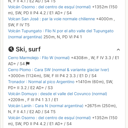
N,
F
II
4.1
/
E2
AD
/ S4
T5
Volcán Osorno : del centro de esquí (normal)
+1352 m
(150
m),
SW,
PD
II
P4
4.2
/
E1
AD+
/ S4
Volcan San José : par la voie normale chilienne
+4000 m
,
SW,
F
IV
T5
Volcán Tupungato : Filo N por el alto valle del Tupungato
(normal argentina)
250 m,
N,
PD
VI
P4
1
Ski, surf
Cerro Marmolejo : Filo W (normal)
+4308 m
,
W,
F
IV
3.3
/
E1
AD+
/ S4
Cerro Plomo : Cara SW (normal & variante glaciar Iver)
+3000 m
(1124 m),
SW,
F
III
P4
2
3.3
/
E1
D
/ S4
Tronador : Normal al pico Argentino
+1410 m
(60 m),
SW,
PD+
II
3.2
/
E2
AD+
/ S3
Volcán Domuyo : desde el valle del Covunco (normal)
+2209 m
,
F
III
P4
1
3.1
/
E1
Volcán Lanín : Cara N (normal argentina)
+2675 m
(250 m),
N,
F
II
4.1
/
E2
AD
/ S4
T5
Volcán Osorno : del centro de esquí (normal)
+1352 m
(150
m),
SW,
PD
II
P4
4.2
/
E1
AD+
/ S4