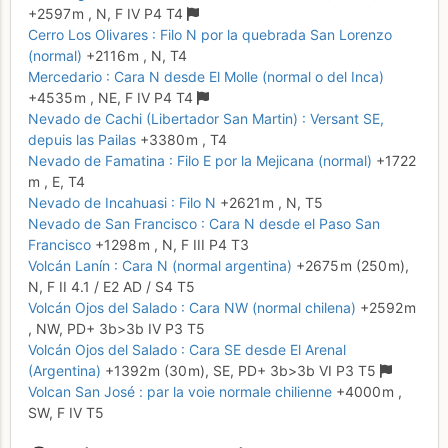
+2597 m
,
N,
F
IV
P4
T4
Cerro Los Olivares : Filo N por la quebrada San Lorenzo
(normal)
+2116 m
,
N,
T4
Mercedario : Cara N desde El Molle (normal o del Inca)
+4535 m
,
NE,
F
IV
P4
T4
Nevado de Cachi (Libertador San Martin) : Versant SE,
depuis las Pailas
+3380 m
,
T4
Nevado de Famatina : Filo E por la Mejicana (normal)
+1722
m
,
E,
T4
Nevado de Incahuasi : Filo N
+2621 m
,
N,
T5
Nevado de San Francisco : Cara N desde el Paso San
Francisco
+1298 m
,
N,
F
III
P4
T3
Volcán Lanín : Cara N (normal argentina)
+2675 m
(250 m),
N,
F
II
4.1
/
E2
AD
/ S4
T5
Volcán Ojos del Salado : Cara NW (normal chilena)
+2592 m
,
NW,
PD+
3b
>3b
IV
P3
T5
Volcán Ojos del Salado : Cara SE desde El Arenal
(Argentina)
+1392 m
(30 m),
SE,
PD+
3b
>3b
VI
P3
T5
Volcan San José : par la voie normale chilienne
+4000 m
,
SW,
F
IV
T5