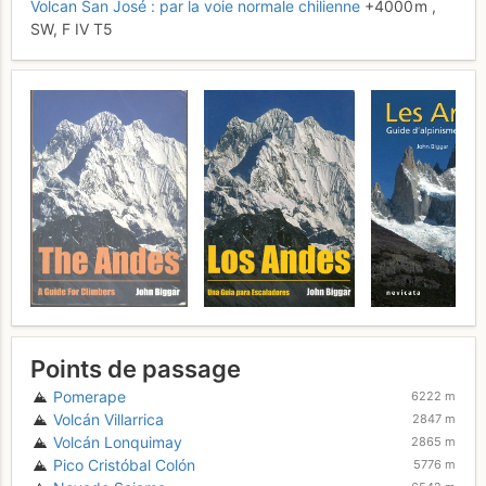
Volcan San José : par la voie normale chilienne
+4000 m
,
SW,
F
IV
T5
Points de passage
Pomerape
6222 m
Volcán Villarrica
2847 m
Volcán Lonquimay
2865 m
Pico Cristóbal Colón
5776 m