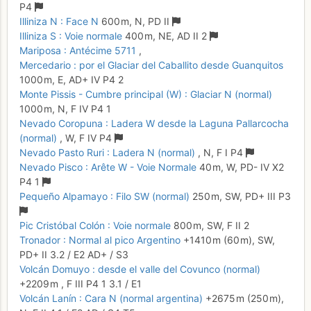
P4
Illiniza N : Face N
600 m,
N,
PD
II
Illiniza S : Voie normale
400 m,
NE,
AD
II
2
Mariposa : Antécime 5711
,
Mercedario : por el Glaciar del Caballito desde Guanquitos
1000 m,
E,
AD+
IV
P4
2
Monte Pissis - Cumbre principal (W) : Glaciar N (normal)
1000 m,
N,
F
IV
P4
1
Nevado Coropuna : Ladera W desde la Laguna Pallarcocha
(normal)
,
W,
F
IV
P4
Nevado Pasto Ruri : Ladera N (normal)
,
N,
F
I
P4
Nevado Pisco : Arête W - Voie Normale
40 m,
W,
PD-
IV
X2
P4
1
Pequeño Alpamayo : Filo SW (normal)
250 m,
SW,
PD+
III
P3
Pic Cristóbal Colón : Voie normale
800 m,
SW,
F
II
2
Tronador : Normal al pico Argentino
+1410 m
(60 m),
SW,
PD+
II
3.2
/
E2
AD+
/ S3
Volcán Domuyo : desde el valle del Covunco (normal)
+2209 m
,
F
III
P4
1
3.1
/
E1
Volcán Lanín : Cara N (normal argentina)
+2675 m
(250 m),