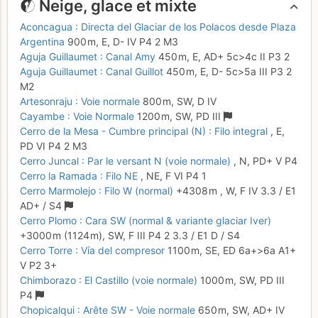
Neige, glace et mixte
Aconcagua : Directa del Glaciar de los Polacos desde Plaza
Argentina
900 m,
E,
D-
IV
P4
2
M3
Aguja Guillaumet : Canal Amy
450 m,
E,
AD+
5c
>4c
II
P3
2
Aguja Guillaumet : Canal Guillot
450 m,
E,
D-
5c
>5a
III
P3
2
M2
Artesonraju : Voie normale
800 m,
SW,
D
IV
Cayambe : Voie Normale
1200 m,
SW,
PD
III
Cerro de la Mesa - Cumbre principal (N) : Filo integral
,
E,
PD
VI
P4
2
M3
Cerro Juncal : Par le versant N (voie normale)
,
N,
PD+
V
P4
Cerro la Ramada : Filo NE
,
NE,
F
VI
P4
1
Cerro Marmolejo : Filo W (normal)
+4308 m
,
W,
F
IV
3.3
/
E1
AD+
/ S4
Cerro Plomo : Cara SW (normal & variante glaciar Iver)
+3000 m
(1124 m),
SW,
F
III
P4
2
3.3
/
E1
D
/ S4
Cerro Torre : Vía del compresor
1100 m,
SE,
ED
6a+
>6a
A1+
V
P2
3+
Chimborazo : El Castillo (voie normale)
1000 m,
SW,
PD
III
P4
Chopicalqui : Arête SW - Voie normale
650 m,
SW,
AD+
IV