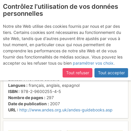
Contrôlez l'utilisation de vos données
fr
personnelles
Los Andes - Una
Notre site Web utilise des cookies fournis par nous et par des
tiers. Certains cookies sont nécessaires au fonctionnement du
Guia para Escaladores
site Web, tandis que d'autres peuvent être ajustés par vous à
tout moment, en particulier ceux qui nous permettent de
comprendre les performances de notre site Web et de vous
fournir des fonctionnalités de médias sociaux. Vous pouvez les
Activités
accepter ou les refuser tous ou bien
paramétrer vos choix
.
Auteur
John Biggar
Tout refuser
Tout accepter
Type de livre
topoguide
Éditeur
Nevicata éditions
Langues
français
,
anglais
,
espagnol
ISBN
978-2-9600255-4-5
Nombre de pages
297
Date de publication
2007
URL
http://www.andes.org.uk/andes-guidebooks.asp