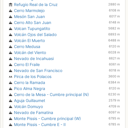
Refugio Real de la Cruz
2880 m
Cerro Marmolejo
6108 m
Mesón San Juan
6017 m
Cerro Alto San Juan
6148 m
Volcan Tupungatito
5682 m
Volcán Ojos del Salado
6893 m
Volcán El Muerto
6488 m
Cerro Medusa
6120 m
Volcán del Viento
6028 m
Nevado de Incahuasi
6621 m
Cerro El Fraile
6061 m
Nevado de San Francisco
6018 m
Pirca de los Polacos
3600 m
Cerro la Ramada
6384 m
Pico Alma Negra
6120 m
Cerro de la Mesa - Cumbre principal (N)
6230 m
Aguja Guillaumet
2579 m
Volcán Domuyo
4709 m
Nevado de Famatina
6097 m
Monte Pissis - Cumbre principal (W)
6795 m
Monte Pissis - Cumbre E - II
6785 m