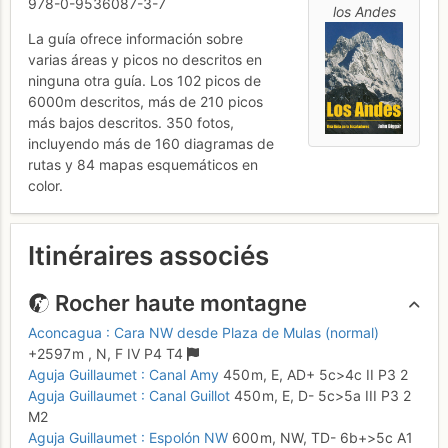
978-0-9536087-3-7
los Andes
La guía ofrece información sobre
varias áreas y picos no descritos en
ninguna otra guía. Los 102 picos de
6000m descritos, más de 210 picos
más bajos descritos. 350 fotos,
incluyendo más de 160 diagramas de
rutas y 84 mapas esquemáticos en
color.
Itinéraires associés
Rocher haute montagne
Aconcagua : Cara NW desde Plaza de Mulas (normal)
+2597 m
,
N,
F
IV
P4
T4
Aguja Guillaumet : Canal Amy
450 m,
E,
AD+
5c
>4c
II
P3
2
Aguja Guillaumet : Canal Guillot
450 m,
E,
D-
5c
>5a
III
P3
2
M2
Aguja Guillaumet : Espolón NW
600 m,
NW,
TD-
6b+
>5c
A1