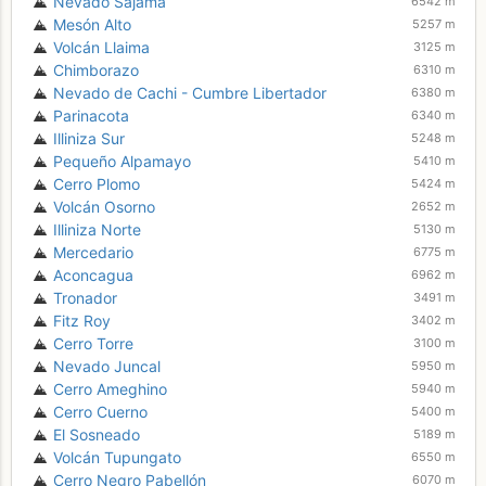
Nevado Sajama
6542 m
Mesón Alto
5257 m
Volcán Llaima
3125 m
Chimborazo
6310 m
Nevado de Cachi - Cumbre Libertador
6380 m
Parinacota
6340 m
Illiniza Sur
5248 m
Pequeño Alpamayo
5410 m
Cerro Plomo
5424 m
Volcán Osorno
2652 m
Illiniza Norte
5130 m
Mercedario
6775 m
Aconcagua
6962 m
Tronador
3491 m
Fitz Roy
3402 m
Cerro Torre
3100 m
Nevado Juncal
5950 m
Cerro Ameghino
5940 m
Cerro Cuerno
5400 m
El Sosneado
5189 m
Volcán Tupungato
6550 m
Cerro Negro Pabellón
6070 m