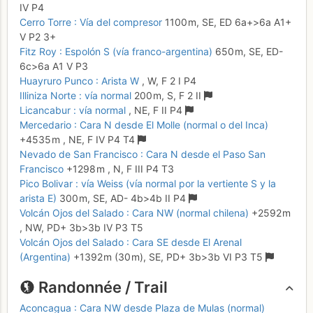
IV
P4
Cerro Torre : Vía del compresor
1100 m,
SE,
ED
6a+
>6a
A1+
V
P2
3+
Fitz Roy : Espolón S (vía franco-argentina)
650 m,
SE,
ED-
6c
>6a
A1
V
P3
Huayruro Punco : Arista W
,
W,
F
2
I
P4
Illiniza Norte : vía normal
200 m,
S,
F
2
II
Licancabur : vía normal
,
NE,
F
II
P4
Mercedario : Cara N desde El Molle (normal o del Inca)
+4535 m
,
NE,
F
IV
P4
T4
Nevado de San Francisco : Cara N desde el Paso San
Francisco
+1298 m
,
N,
F
III
P4
T3
Pico Bolivar : vía Weiss (vía normal por la vertiente S y la
arista E)
300 m,
SE,
AD-
4b
>4b
II
P4
Volcán Ojos del Salado : Cara NW (normal chilena)
+2592 m
,
NW,
PD+
3b
>3b
IV
P3
T5
Volcán Ojos del Salado : Cara SE desde El Arenal
(Argentina)
+1392 m
(30 m),
SE,
PD+
3b
>3b
VI
P3
T5
Randonnée / Trail
Aconcagua : Cara NW desde Plaza de Mulas (normal)