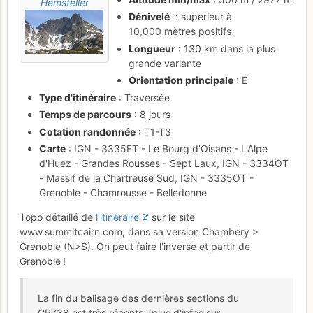
Hemsteller
Dénivelé
: supérieur à
10,000 mètres positifs
Longueur
: 130 km dans la plus
grande variante
Orientation principale
: E
Type d'itinéraire
: Traversée
Temps de parcours
: 8 jours
Cotation randonnée
: T1-T3
Carte
: IGN - 3335ET - Le Bourg d'Oisans - L'Alpe
d'Huez - Grandes Rousses - Sept Laux, IGN - 3334OT
- Massif de la Chartreuse Sud, IGN - 3335OT -
Grenoble - Chamrousse - Belledonne
Topo détaillé de
l'itinéraire
sur le site
www.summitcairn.com, dans sa version Chambéry >
Grenoble (N>S). On peut faire l'inverse et partir de
Grenoble !
La fin du balisage des dernières sections du
GR738 est très récente ; plus d'infos sur