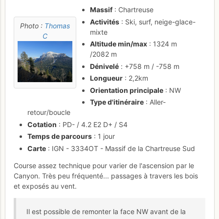
Massif
: Chartreuse
Activités
: Ski, surf, neige-glace-
Photo :
Thomas
mixte
C
Altitude min/max
: 1324 m
/2082 m
Dénivelé
: +758 m / -758 m
Longueur
: 2,2km
Orientation principale
: NW
Type d'itinéraire
: Aller-
retour/boucle
Cotation
: PD- / 4.2 E2 D+ / S4
Temps de parcours
: 1 jour
Carte
: IGN - 3334OT - Massif de la Chartreuse Sud
Course assez technique pour varier de l'ascension par le
Canyon. Très peu fréquenté... passages à travers les bois
et exposés au vent.
Il est possible de remonter la face NW avant de la