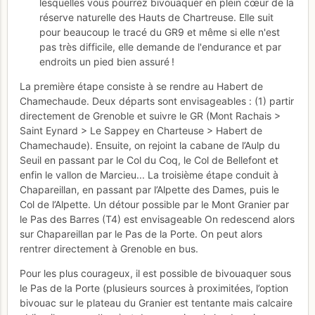
lesquelles vous pourrez bivouaquer en plein cœur de la
réserve naturelle des Hauts de Chartreuse. Elle suit
pour beaucoup le tracé du GR9 et même si elle n'est
pas très difficile, elle demande de l'endurance et par
endroits un pied bien assuré !
La première étape consiste à se rendre au Habert de
Chamechaude. Deux départs sont envisageables : (1) partir
directement de Grenoble et suivre le GR (Mont Rachais >
Saint Eynard > Le Sappey en Charteuse > Habert de
Chamechaude). Ensuite, on rejoint la cabane de l’Aulp du
Seuil en passant par le Col du Coq, le Col de Bellefont et
enfin le vallon de Marcieu... La troisième étape conduit à
Chapareillan, en passant par l’Alpette des Dames, puis le
Col de l’Alpette. Un détour possible par le Mont Granier par
le Pas des Barres (T4) est envisageable On redescend alors
sur Chapareillan par le Pas de la Porte. On peut alors
rentrer directement à Grenoble en bus.
Pour les plus courageux, il est possible de bivouaquer sous
le Pas de la Porte (plusieurs sources à proximitées, l’option
bivouac sur le plateau du Granier est tentante mais calcaire