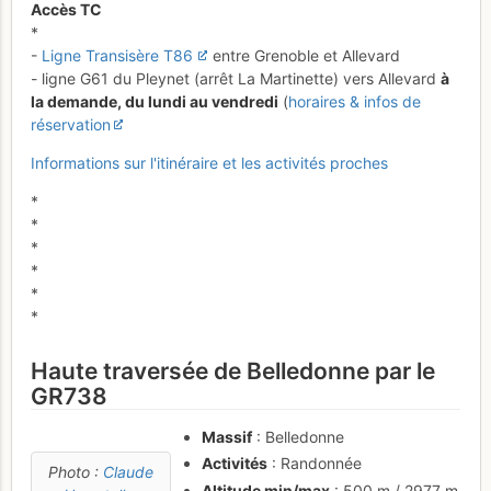
Accès TC
*
-
Ligne Transisère T86
entre Grenoble et Allevard
- ligne G61 du Pleynet (arrêt La Martinette) vers Allevard
à
la demande, du lundi au vendredi
(
horaires & infos de
réservation
Informations sur l'itinéraire et les activités proches
*
*
*
*
*
*
Haute traversée de Belledonne par le
GR738
Massif
: Belledonne
Activités
: Randonnée
Photo :
Claude
Altitude min/max
: 500 m / 2977 m