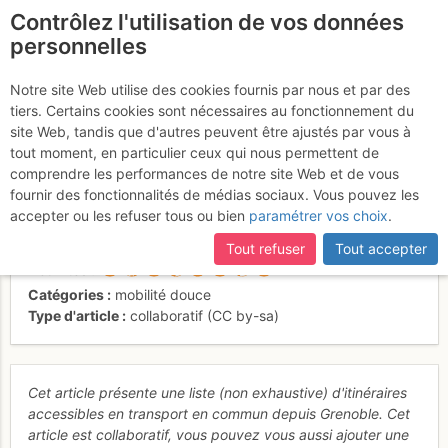
Contrôlez l'utilisation de vos données
fr
personnelles
Depuis Grenoble -
Notre site Web utilise des cookies fournis par nous et par des
tiers. Certains cookies sont nécessaires au fonctionnement du
Changer d'approche (idées
site Web, tandis que d'autres peuvent être ajustés par vous à
de sorties montagne sans
tout moment, en particulier ceux qui nous permettent de
comprendre les performances de notre site Web et de vous
voiture)
fournir des fonctionnalités de médias sociaux. Vous pouvez les
accepter ou les refuser tous ou bien
paramétrer vos choix
.
Tout refuser
Tout accepter
Activités
Catégories
mobilité douce
Type d'article
collaboratif (CC by-sa)
Cet article présente une liste (non exhaustive) d'itinéraires
accessibles en transport en commun depuis Grenoble. Cet
article est collaboratif, vous pouvez vous aussi ajouter une