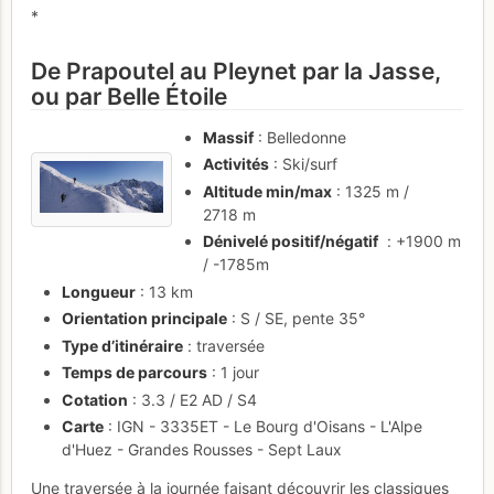
*
De Prapoutel au Pleynet par la Jasse,
ou par Belle Étoile
Massif
: Belledonne
Activités
: Ski/surf
Altitude min/max
: 1325 m /
2718 m
Dénivelé positif/négatif
: +1900 m
/ -1785m
Longueur
: 13 km
Orientation principale
: S / SE, pente 35°
Type d’itinéraire
: traversée
Temps de parcours
: 1 jour
Cotation
: 3.3 / E2 AD / S4
Carte
: IGN - 3335ET - Le Bourg d'Oisans - L'Alpe
d'Huez - Grandes Rousses - Sept Laux
Une traversée à la journée faisant découvrir les classiques