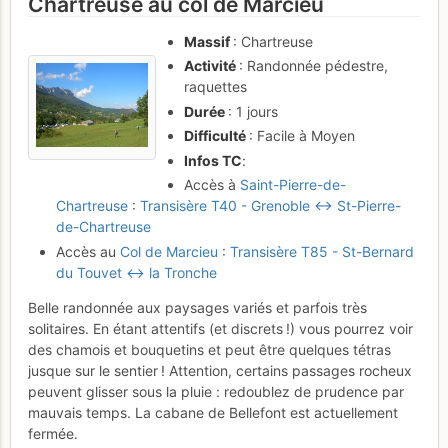
Chartreuse au col de Marcieu
Massif
: Chartreuse
Activité
: Randonnée pédestre,
raquettes
Durée
: 1 jours
Difficulté
: Facile à Moyen
Infos TC
:
Accès à
Saint-Pierre-de-
Chartreuse
:
Transisère T40 - Grenoble ↔ St-Pierre-
de-Chartreuse
Accès au
Col de Marcieu
:
Transisère T85 - St-Bernard
du Touvet ↔ la Tronche
Belle randonnée aux paysages variés et parfois très
solitaires. En étant attentifs (et discrets !) vous pourrez voir
des chamois et bouquetins et peut être quelques tétras
jusque sur le sentier ! Attention, certains passages rocheux
peuvent glisser sous la pluie : redoublez de prudence par
mauvais temps. La cabane de Bellefont est actuellement
fermée.