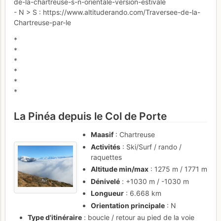
de-la-chartreuse-s-n-orientale-version-estivale
- N > S : https://www.altituderando.com/Traversee-de-la-
Chartreuse-par-le
*
*
*
*
*
*
La Pinéa depuis le Col de Porte
Maasif
: Chartreuse
Activités
: Ski/Surf / rando /
raquettes
Altitude min/max
: 1275 m / 1771 m
Dénivelé
: +1030 m / -1030 m
Longueur
: 6.668 km
Orientation principale
: N
Type d'itinéraire
: boucle / retour au pied de la voie