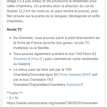
oblige il y a pas d’eau) et de poursuivre le lendemain pour
rallier Chambéry. On prendra alors la direction du col du
Granier (2,2 km de route ou on peut tendre le pouce), pour
filer ensuite sur la pointe de la Gorgeat, Montagnole et enfin
Chambéry.
Accès TC
De Grenoble, vous pouvez partir à pied directement de
la Porte de France (proche des gares / accès TC
multiples) ou la Bastille.
Vous pouvez également prendre le bus TAG Flexo 62
(
horaires & infos
) pour commencer votre randonnée
au Sappey
Le retour peut se faire soit par le TER
Chambéry/Grenoble ligne 60
Fiche horaires SNCF
soit
par le bus Transisère T83
Grenoble/Chapareillan/Chambéry (
horaires
**Liens **
- S > N :
https://www.camptocamp.org/routes/138162/fr/traversee-