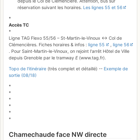
depuis le Col de Clémencière. Attention, bus sur
réservation suivant les horaires.
Les lignes 55 et 56
*
Accès TC
*
Ligne TAG Flexo 55/56 – St-Martin-le-Vinoux ↔ Col de
Clémencières. Fiches horaires & infos :
ligne 55
,
ligne 56
. Pour Saint-Martin-le-Vinoux, on rejoint l'arrêt Hôtel de Ville
depuis Grenoble par le tramway
E
(www.tag.fr).
Topo de l'itinéraire
(très complet et détaillé) --
Exemple de
sortie (08/18)
*
*
*
*
*
*
Chamechaude face NW directe