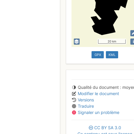
i
20 km
GPX
KML
Qualité du document
moye
Modifier le document
Versions
Traduire
Signaler un problème
CC
BY
SA
3.0
Ce contenu est sous licence