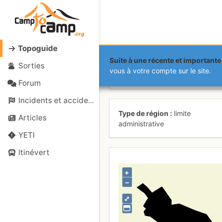
Topoguide
Suite à une récente et importante 
Sorties
Mayotte
vous à votre compte sur le site.
Forum
Incidents et accidents
Type de région
limite
Articles
administrative
YETI
Itinévert
+
–
⤢