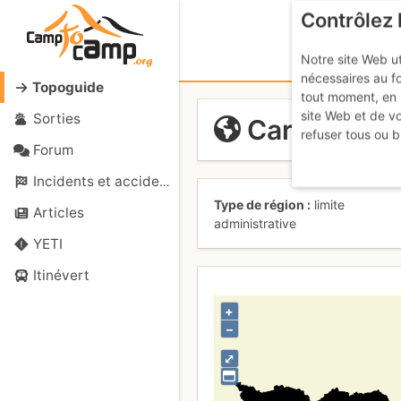
Contrôlez 
Notre site Web ut
nécessaires au f
Topoguide
tout moment, en 
site Web et de v
Sorties
Carintia
refuser tous ou b
Forum
Incidents et accidents
Type de région
limite
Articles
administrative
YETI
Itinévert
+
–
⤢