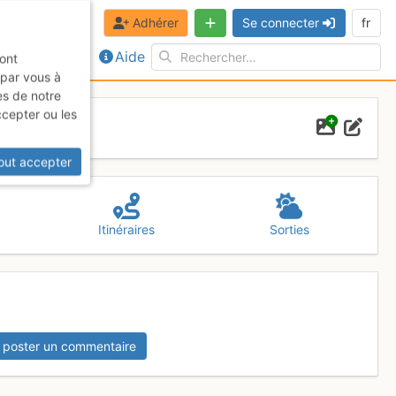
Adhérer
Se connecter
fr
Aide
sont
 par vous à
es de notre
ccepter ou les
out accepter
Itinéraires
Sorties
 poster un commentaire