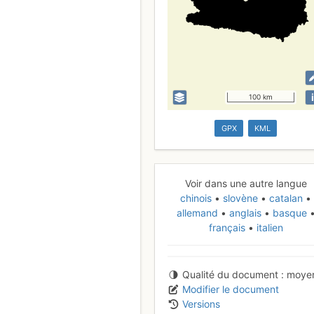
i
100 km
GPX
KML
Voir dans une autre langue
chinois
slovène
catalan
allemand
anglais
basque
français
italien
Qualité du document
moye
Modifier le document
Versions