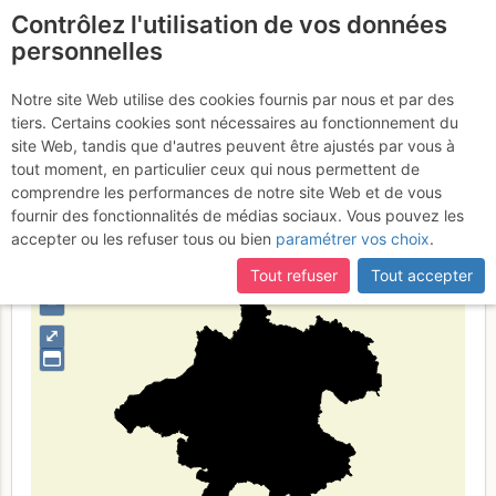
Contrôlez l'utilisation de vos données
fr
personnelles
Suite à une récente et importante mise à jour du site,
si
Haute-Autriche
certaines pages ne sont plus accessibles, manquantes ou
Notre site Web utilise des cookies fournis par nous et par des
incomplètes, déconnectez-vous puis reconnectez-vous à votre
tiers. Certains cookies sont nécessaires au fonctionnement du
compte sur le site.
site Web, tandis que d'autres peuvent être ajustés par vous à
tout moment, en particulier ceux qui nous permettent de
Type de région
limite administrative
comprendre les performances de notre site Web et de vous
fournir des fonctionnalités de médias sociaux. Vous pouvez les
accepter ou les refuser tous ou bien
paramétrer vos choix
.
Tout refuser
Tout accepter
+
–
⤢