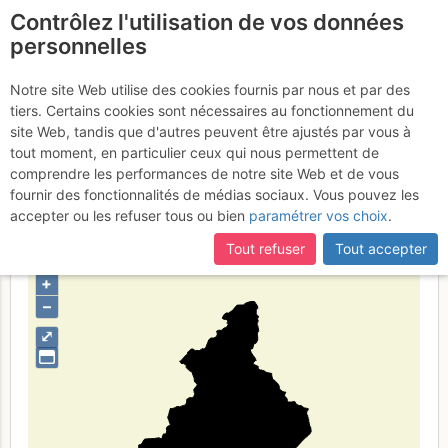
Contrôlez l'utilisation de vos données
fr
personnelles
韦尔巴诺-库西奥-奥
Notre site Web utilise des cookies fournis par nous et par des
tiers. Certains cookies sont nécessaires au fonctionnement du
索拉省
site Web, tandis que d'autres peuvent être ajustés par vous à
tout moment, en particulier ceux qui nous permettent de
comprendre les performances de notre site Web et de vous
fournir des fonctionnalités de médias sociaux. Vous pouvez les
Type de région
limite administrative
accepter ou les refuser tous ou bien
paramétrer vos choix
.
Tout refuser
Tout accepter
+
–
⤢