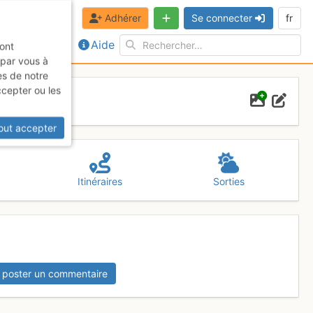
Adhérer
Se connecter
fr
Aide
sont
 par vous à
es de notre
ccepter ou les
out accepter
Itinéraires
Sorties
 poster un commentaire