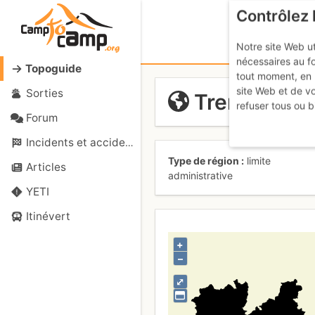
Contrôlez 
Notre site Web ut
nécessaires au f
Topoguide
tout moment, en 
site Web et de v
Sorties
Trentino
refuser tous ou b
Forum
Incidents et accidents
Type de région
limite
Articles
administrative
YETI
Itinévert
+
–
⤢