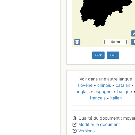
i
50 km
GPX
KML
Voir dans une autre langue
slovène
chinois
catalan
anglais
espagnol
basque
français
italien
Qualité du document
moye
Modifier le document
Versions