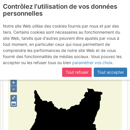
Contrôlez l'utilisation de vos données
fr
personnelles
Suite à une récente et importante mise à jour du site,
si
Province du Medio
certaines pages ne sont plus accessibles, manquantes ou
Notre site Web utilise des cookies fournis par nous et par des
incomplètes, déconnectez-vous puis reconnectez-vous à votre
tiers. Certains cookies sont nécessaires au fonctionnement du
Campidano
compte sur le site.
site Web, tandis que d'autres peuvent être ajustés par vous à
tout moment, en particulier ceux qui nous permettent de
comprendre les performances de notre site Web et de vous
fournir des fonctionnalités de médias sociaux. Vous pouvez les
Type de région
limite administrative
accepter ou les refuser tous ou bien
paramétrer vos choix
.
Tout refuser
Tout accepter
+
–
⤢