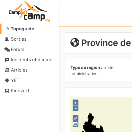
Topoguide
Sorties
Province de
Forum
Incidents et accidents
Type de région
limite
Articles
administrative
YETI
Itinévert
+
–
⤢