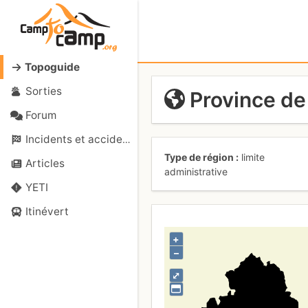
Topoguide
Sorties
Province de 
Forum
Incidents et accidents
Type de région
limite
Articles
administrative
YETI
Itinévert
+
–
⤢