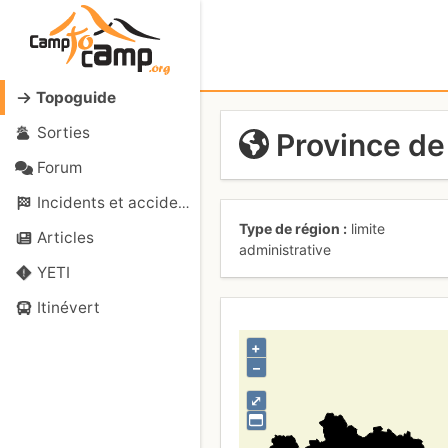
Topoguide
Sorties
Province d
Forum
Incidents et accidents
Type de région
limite
Articles
administrative
YETI
Itinévert
+
–
⤢